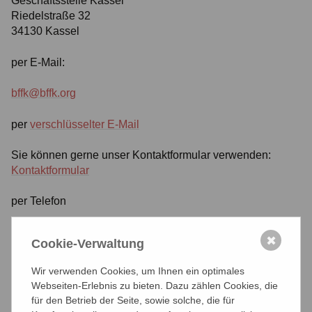
Geschäftsstelle Kassel
Riedelstraße 32
34130 Kassel
per E-Mail:
bffk@bffk.org
per
verschlüsselter E-Mail
Sie können gerne unser Kontaktformular verwenden:
Kontaktformular
per Telefon
0561 - 9205525
✖
Cookie-Verwaltung
per Fax
Wir verwenden Cookies, um Ihnen ein optimales
Webseiten-Erlebnis zu bieten. Dazu zählen Cookies, die
0561 - 7057396
für den Betrieb der Seite, sowie solche, die für