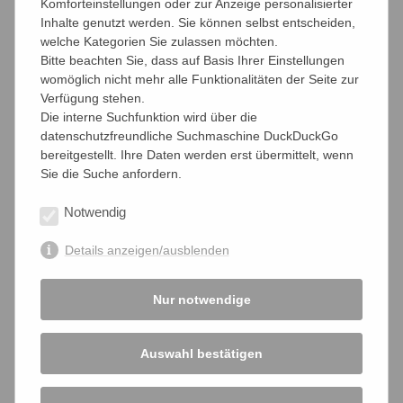
Komforteinstellungen oder zur Anzeige personalisierter
Der grösste Teil unserer Arbeit wird von Unternehmerinnen
Inhalte genutzt werden. Sie können selbst entscheiden,
und Unternehmern, bzw. anderen Kammerbetroffenen
welche Kategorien Sie zulassen möchten.
ehrenamtlich erbracht. Daher kann es passieren, dass wir
Bitte beachten Sie, dass auf Basis Ihrer Einstellungen
nicht immer gleich auf Ihre Anfrage reagieren können. Dies
womöglich nicht mehr alle Funktionalitäten der Seite zur
sollte Sie jedoch nicht davon abhalten mit uns in Kontakt
Verfügung stehen.
zu treten.
Die interne Suchfunktion wird über die
datenschutzfreundliche Suchmaschine DuckDuckGo
bereitgestellt. Ihre Daten werden erst übermittelt, wenn
Sie die Suche anfordern.
Kontaktadresse
Notwendig
Kontaktformular
Details anzeigen/ausblenden
Verschlüsselt
Nur notwendige
Auswahl bestätigen