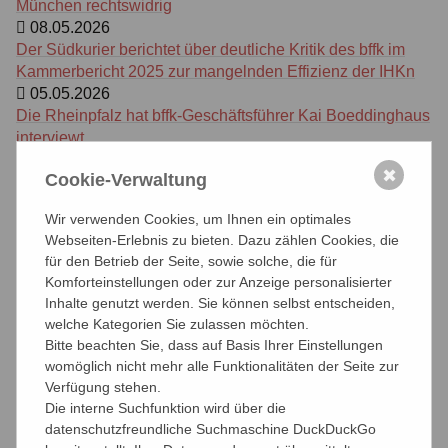
München rechtswidrig
08.05.2026
Der Südkurier berichtet über deutliche Kritik des bffk im
Kammerbericht 2025 zur mangelnden Effizienz der IHKn
05.05.2026
Die Rheinpfalz hat bffk-Geschäftsführer Kai Boeddinghaus
interviewt
16.04.2026
✖
Cookie-Verwaltung
Die Rheinpfalz berichtet über das aufsichtsrechtliche
Gespräch der Pflegekammer
Wir verwenden Cookies, um Ihnen ein optimales
14.04.2026
Webseiten-Erlebnis zu bieten. Dazu zählen Cookies, die
markt intern berichtet über die Veröffentlichung des
für den Betrieb der Seite, sowie solche, die für
Kammerberichts 2025
Komforteinstellungen oder zur Anzeige personalisierter
31.03.2026
Inhalte genutzt werden. Sie können selbst entscheiden,
Das Urteil gegen die Pflegekammer und der Abbruch der
welche Kategorien Sie zulassen möchten.
Umfrage beschäftigen die Presse in Rheinland-Pfalz
Bitte beachten Sie, dass auf Basis Ihrer Einstellungen
30.03.2026
womöglich nicht mehr alle Funktionalitäten der Seite zur
welt.de: Vizepräsidentin der Therapeutenkammer tritt nach
Verfügung stehen.
Video-Leak zurück
Die interne Suchfunktion wird über die
03.03.2026
datenschutzfreundliche Suchmaschine DuckDuckGo
Die Rheinpfalz berichtet über die Manipulationsvorwürfe