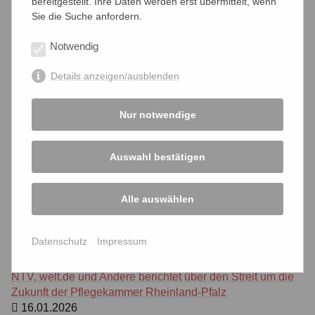
bereitgestellt. Ihre Daten werden erst übermittelt, wenn
gegen die Pflegekammer
Sie die Suche anfordern.
17.02.2026
Die Rechtsdepesche berichtet über massive Kritik der
Notwendig
Ärzte an den Landesärztekammern
16.02.2026
Details anzeigen/ausblenden
Die erneut gerichtlich bestätigte rechtswidrige
Vermögensbildung der IHK Essen ist Thema der WAZ
Nur notwendige
30.01.2026
Der Südkurier berichtet über eine weitere Wahlanfechtung
in der HWK Konstanz
Auswahl bestätigen
26.01.2026
Die Isolation der IHK Köln in der politischen Landschaft in
Alle auswählen
NRW ist Thema einer Analyse des Kölner Stadtanzeigers
24.01.2026
Der Kölner Stadtanzeiger berichtet über schwere, aber
Datenschutz
Impressum
unbelegte Vorwürfe der IHK gegen die Landesregierung
20.01.2026
NTV, welt.de und Andere berichtet über den Streit um die
Zukunft der Pflegekammer Rheinland-Pfalz
16.01.2026