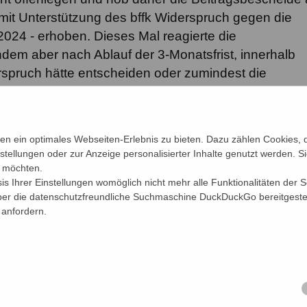
mit Unterstützung des bffk Widerspruch gegen die
2024 - erhoben. Dieses Mal reagierte die
em aber nach Ablauf der 3-Monatsfrist, innerhalb
pruch hätte entscheiden oder zumindest die
nicht reagierte, wurde Klage beim Verwaltungsgeri
ell. Eingereicht wurde die Klage am 22. Juli 2024. A
 Bescheid auf. Eine gerichtlichen Überprüfung ihres
 ein optimales Webseiten-Erlebnis zu bieten. Dazu zählen Cookies, di
ktionäre offenkundig lieber vermeiden. Für den
nstellungen oder zur Anzeige personalisierter Inhalte genutzt werden. S
ein schöner Erfolg. Er hat mittlerweile mehr als 3.0
n möchten.
en Mitglieder der Handwerkskammer aber dürfte das 
sis Ihrer Einstellungen womöglich nicht mehr alle Funktionalitäten der 
über die datenschutzfreundliche Suchmaschine DuckDuckGo bereitgestel
 Vertrauen auf eine rechtskonforme Wirtschaftsführu
 anfordern.
te sich indes jeder Handwerksbetrieb im Bezirk der