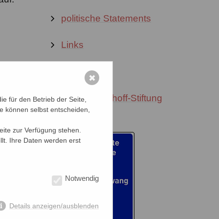
politische Statements
Links
cht
Downloads
m
✖
Werner-Bonhoff-Stiftung
e für den Betrieb der Seite,
ie können selbst entscheiden,
00
ein
Seite zur Verfügung stehen.
lt. Ihre Daten werden erst
ng
Notwendig
Details anzeigen/ausblenden