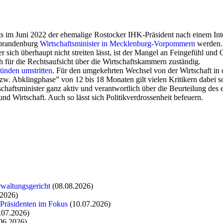
its im Juni 2022 der ehemalige Rostocker IHK-Präsident nach einem I
ubrandenburg
Wirtschaftsminister in Mecklenburg-Vorpommern
werden. 
er sich überhaupt nicht streiten lässt, ist der Mangel an Feingefühl und
h für die Rechtsaufsicht über die Wirtschaftskammern zuständig.
ünden umstritten
. Für den umgekehrten Wechsel von der Wirtschaft in d
w. Abklingphase” von 12 bis 18 Monaten gilt vielen Kritikern dabei s
chaftsminister ganz aktiv und verantwortlich über die Beurteilung des
d Wirtschaft. Auch so lässt sich Politikverdrossenheit befeuern.
rwaltungsgericht
(08.08.2026)
.2026)
 Präsidenten im Fokus
(10.07.2026)
.07.2026)
06.2026)