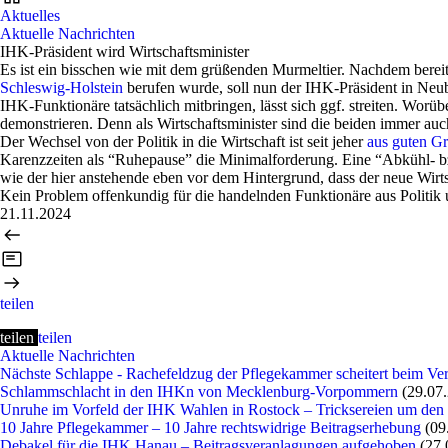
Aktuelles
Aktuelle Nachrichten
IHK-Präsident wird Wirtschaftsminister
Es ist ein bisschen wie mit dem grüßenden Murmeltier. Nachdem bere
Schleswig-Holstein
berufen wurde, soll nun der IHK-Präsident in Ne
IHK-Funktionäre tatsächlich mitbringen, lässt sich ggf. streiten. Worüb
demonstrieren. Denn als Wirtschaftsminister sind die beiden immer auc
Der Wechsel von der Politik in die Wirtschaft ist seit jeher
aus guten Gr
Karenzzeiten als “Ruhepause” die Minimalforderung. Eine “Abkühl- bz
wie der hier anstehende eben vor dem Hintergrund, dass der neue Wirts
Kein Problem offenkundig für die handelnden Funktionäre aus Politik un
21.11.2024
teilen
teilen
teilen
Aktuelle Nachrichten
Nächste Schlappe - Rachefeldzug der Pflegekammer scheitert beim Ve
Schlammschlacht in den IHKn von Mecklenburg-Vorpommern
(29.07
Unruhe im Vorfeld der IHK Wahlen in Rostock – Tricksereien um den
10 Jahre Pflegekammer – 10 Jahre rechtswidrige Beitragserhebung
(09
Debakel für die IHK Hanau – Beitragsveranlagungen aufgehoben
(27.