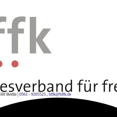
169 Berlin
|
0561 - 9205525
,
bffk@bffk.de