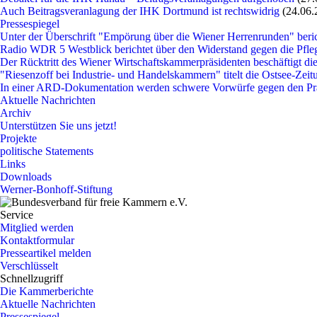
Auch Beitragsveranlagung der IHK Dortmund ist rechtswidrig
(24.06.
Pressespiegel
Unter der Überschrift "Empörung über die Wiener Herrenrunden" beri
Radio WDR 5 Westblick berichtet über den Widerstand gegen die P
Der Rücktritt des Wiener Wirtschaftskammerpräsidenten beschäftigt die
"Riesenzoff bei Industrie- und Handelskammern" titelt die Ostsee-Zei
In einer ARD-Dokumentation werden schwere Vorwürfe gegen den P
Aktuelle Nachrichten
Archiv
Unterstützen Sie uns jetzt!
Projekte
politische Statements
Links
Downloads
Werner-Bonhoff-Stiftung
Service
Mitglied werden
Kontaktformular
Presseartikel melden
Verschlüsselt
Schnellzugriff
Die Kammerberichte
Aktuelle Nachrichten
Pressespiegel