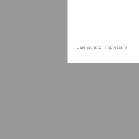
leer ausgehen, zu denken geben.
Und natürlich stellt sich die Frage, wie denn
sicher nicht, dass die Präsidentin
Bundestagsabgeordnete der CDU ist und i
Schelm der Böses dabei denkt...... .
Datenschutz
Impressum
15.11.2011
teilen
teilen
teilen