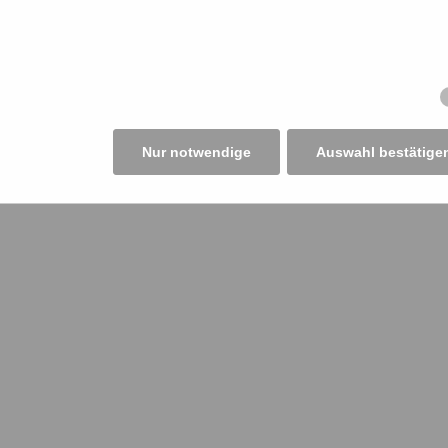
 so etwas zu erklären ist. Geschadet hat der Förderpr
 der Handwerkskammer Bielefeld gleichzei
m Wirtschaftsausschuss des Bundestages sitzt.
Nur notwendige
Auswahl bestätige