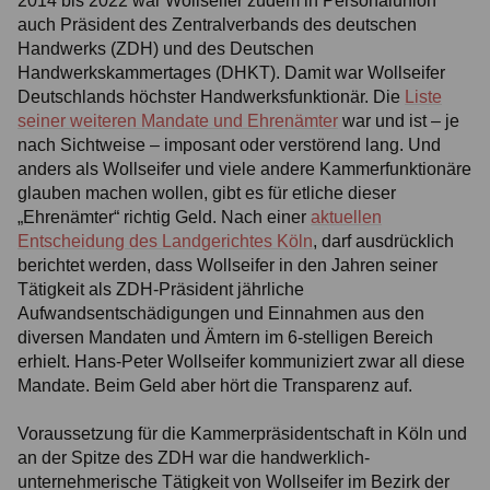
2014 bis 2022 war Wollseifer zudem in Personalunion
auch Präsident des Zentralverbands des deutschen
Handwerks (ZDH) und des Deutschen
Handwerkskammertages (DHKT). Damit war Wollseifer
Deutschlands höchster Handwerksfunktionär. Die
Liste
seiner weiteren Mandate und Ehrenämter
war und ist – je
nach Sichtweise – imposant oder verstörend lang. Und
anders als Wollseifer und viele andere Kammerfunktionäre
glauben machen wollen, gibt es für etliche dieser
„Ehrenämter“ richtig Geld. Nach einer
aktuellen
Entscheidung des Landgerichtes Köln
, darf ausdrücklich
berichtet werden, dass Wollseifer in den Jahren seiner
Tätigkeit als ZDH-Präsident jährliche
Aufwandsentschädigungen und Einnahmen aus den
diversen Mandaten und Ämtern im 6-stelligen Bereich
erhielt. Hans-Peter Wollseifer kommuniziert zwar all diese
Mandate. Beim Geld aber hört die Transparenz auf.
Voraussetzung für die Kammerpräsidentschaft in Köln und
an der Spitze des ZDH war die handwerklich-
unternehmerische Tätigkeit von Wollseifer im Bezirk der