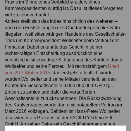
Praxis im Sinne eines Vorbildcharakters eines
Kammerpräsidenten würdig ist. Dazu ist dieses Vorgehen
viel zu sehr verbreitet.
Anders stellt sich das indes hinsichtlich des weiteren –
nach den Feststellungen des Oberlandesgerichtes Köln –
illegalen, weil sittenwidrigen Handelns des Gesellschafter-
Trios um Kammerpräsident Wollseifer beim Verkauf der
Firma dar. Dabei erkannte das Gericht in seiner
rechtskräftigen Entscheidung ausdrücklich eine
vorsätzliche sittenwidrige Schädigung des Käufers durch
Wollseifer und seine Partner, . Mit rechtskräftigem
Urteil
vom 29. Oktober 2015
, das erst jetzt öffentlich wurde,
wurden Wollseifer und seine Mittäter verurteilt, an den
Käufer der Geschäftsanteile 3.000.000,00 EUR zzgl.
Zinsen zu zahlen und dafür die veräußerten
Geschäftsanteile zurückzunehmen. Die Rückabwicklung
des Kaufvertrages wurde dann mit notariellem Vertrag im
März 2016 vollzogen. Seitdem ist Hans-Peter Wollseifer
also wieder als Prokurist in der FACILITY Rhein-Erft
GmbH. An seiner Seite sein Geschäftspartner und als
geschäftsführendem Gesellschafter verantwortlich Frank