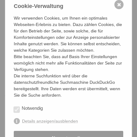
✖
Cookie-Verwaltung
Wilkening, der praktischerweise auch als Vorsitzender des
Rechnungsprüfungsausschusses der Handwerkskammer
Wir verwenden Cookies, um Ihnen ein optimales
Köln tätig war und damit auch verantwortlich für die
Webseiten-Erlebnis zu bieten. Dazu zählen Cookies, die
Prüfung von Hans-Peter Wollseifers Umgang mit den ihm
für den Betrieb der Seite, sowie solche, die für
anvertrauten Mitgliedsbeiträgen.
Komforteinstellungen oder zur Anzeige personalisierter
An dieser Stelle soll es aber um den – wohl eher im
Inhalte genutzt werden. Sie können selbst entscheiden,
negativen Sinne – Vorbildcharakter eines
welche Kategorien Sie zulassen möchten.
Kammerfunktionärs vom Schlage Wollseifers gehen.
Bitte beachten Sie, dass auf Basis Ihrer Einstellungen
Daher sollen hier einige wesentliche Feststellungen im
womöglich nicht mehr alle Funktionalitäten der Seite zur
Urteil des Oberlandesgerichtes Köln zum Handeln von
Verfügung stehen.
Wollseifer und seinen Mittätern wiedergegeben werden. Im
Die interne Suchfunktion wird über die
Urteil ist u.a. zu lesen:
datenschutzfreundliche Suchmaschine DuckDuckGo
bereitgestellt. Ihre Daten werden erst übermittelt, wenn
„Nach dem Ergebnis der Beweisaufnahme steht nach
Sie die Suche anfordern.
Gesamtwürdigung des Vortrags der Parteien und der
erhobenen Beweismittel zur Überzeugung des Senats fest,
Notwendig
dass die Beklagten
[Wollseifer & Co]
die Klägerin
[den
geprellten Geschäftspartner]
im Sinne von § 826 BGB
Details anzeigen/ausblenden
sittenwidrig vorsätzlich geschädigt haben,“