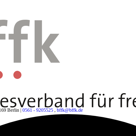
169 Berlin
|
0561 - 9205525
,
bffk@bffk.de