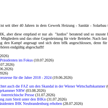
t seit über 40 Jahren in dem Gewerk Heizung - Sanitär - Solarbau tä
 aber diese empfand er nur als "lustlos" beratend und so musste l
itgliedern und das ohne Gegenleistung für viele Betriebe. Nach fast 
den Kampf angesagt und sich dem bffk angeschlossen, denn für i
hören endgültig abgeschafft!
.2026)
 Präsidenten im Fokus
(10.07.2026)
.07.2026)
06.2026)
2026)
rozesse für die Jahre 2018 - 2024
(19.06.2026)
chtet auch die FAZ um den Skandal in der Wiener Wirtschaftskammer
(
flegekammer NRW
(03.08.2026)
 österreichische Presse
(31.07.2026)
tung zum Streit unter den IHKn
(31.07.2026)
räsidenten IHK Neubrandenburg erhoben
(28.07.2026)