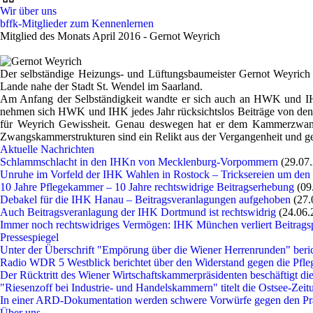
Wir über uns
bffk-Mitglieder zum Kennenlernen
Mitglied des Monats April 2016 - Gernot Weyrich
Der selbständige Heizungs- und Lüftungsbaumeister Gernot Weyrich is
Lande nahe der Stadt St. Wendel im Saarland.
Am Anfang der Selbständigkeit wandte er sich auch an HWK und IHK,
nehmen sich HWK und IHK jedes Jahr rücksichtslos Beiträge von den M
für Weyrich Gewissheit. Genau deswegen hat er dem Kammerzwang 
Zwangskammerstrukturen sind ein Relikt aus der Vergangenheit und ge
Aktuelle Nachrichten
Schlammschlacht in den IHKn von Mecklenburg-Vorpommern
(29.07
Unruhe im Vorfeld der IHK Wahlen in Rostock – Tricksereien um den
10 Jahre Pflegekammer – 10 Jahre rechtswidrige Beitragserhebung
(09
Debakel für die IHK Hanau – Beitragsveranlagungen aufgehoben
(27.
Auch Beitragsveranlagung der IHK Dortmund ist rechtswidrig
(24.06.
Immer noch rechtswidriges Vermögen: IHK München verliert Beitragsp
Pressespiegel
Unter der Überschrift "Empörung über die Wiener Herrenrunden" beri
Radio WDR 5 Westblick berichtet über den Widerstand gegen die P
Der Rücktritt des Wiener Wirtschaftskammerpräsidenten beschäftigt die
"Riesenzoff bei Industrie- und Handelskammern" titelt die Ostsee-Zei
In einer ARD-Dokumentation werden schwere Vorwürfe gegen den P
Über uns