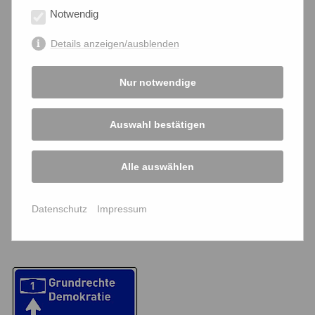
Notwendig
Galerie
Details anzeigen/ausblenden
Kooperationspartner
Nur notwendige
Vereinsführung
Auswahl bestätigen
bffk-Mitglieder zum Kennenlernen
Satzung
Alle auswählen
BVG-Urteil - Reaktionen
Datenschutz
Impressum
bffk - transparent