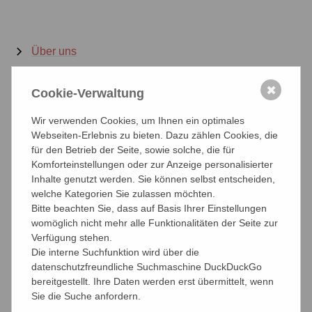
Über uns
Was wir machen
✖
Cookie-Verwaltung
Organisation
Wir verwenden Cookies, um Ihnen ein optimales
Webseiten-Erlebnis zu bieten. Dazu zählen Cookies, die
Leitbild
für den Betrieb der Seite, sowie solche, die für
Komforteinstellungen oder zur Anzeige personalisierter
Inhalte genutzt werden. Sie können selbst entscheiden,
Die Kammerberichte
welche Kategorien Sie zulassen möchten.
Bitte beachten Sie, dass auf Basis Ihrer Einstellungen
Mitglied werden
womöglich nicht mehr alle Funktionalitäten der Seite zur
Verfügung stehen.
Alternativen
Die interne Suchfunktion wird über die
datenschutzfreundliche Suchmaschine DuckDuckGo
Pro und Contra
bereitgestellt. Ihre Daten werden erst übermittelt, wenn
Sie die Suche anfordern.
"Kammerjäger"