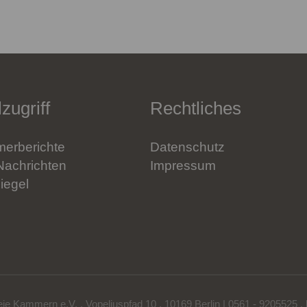
zugriff
Rechtliches
erberichte
Datenschutz
Nachrichten
Impressum
iegel
eie Kammern e.V.
,
Vopeliuspfad 10
,
10169 Berlin
|
0561 - 9205525
,