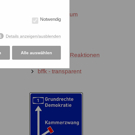
bffk-Mitglieder zum
Notwendig
Kennenlernen
Details anzeigen/ausblenden
Satzung
n
Alle auswählen
BVG-Urteil - Reaktionen
bffk - transparent