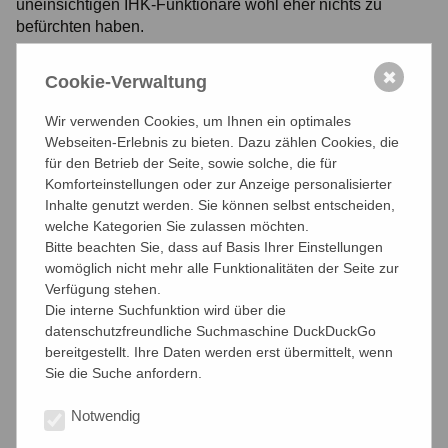
uneinsichtigen IHK-Funktionäre wohl eher nichts zu
befürchten haben.
PRESSEMITTEILUNG
des bffk vom 18. Dezember 2024
✖
Cookie-Verwaltung
13.12.2024
Wir verwenden Cookies, um Ihnen ein optimales
Webseiten-Erlebnis zu bieten. Dazu zählen Cookies, die
für den Betrieb der Seite, sowie solche, die für
Komforteinstellungen oder zur Anzeige personalisierter
Inhalte genutzt werden. Sie können selbst entscheiden,
welche Kategorien Sie zulassen möchten.
teilen
teilen
teilen
Bitte beachten Sie, dass auf Basis Ihrer Einstellungen
womöglich nicht mehr alle Funktionalitäten der Seite zur
Verfügung stehen.
Die interne Suchfunktion wird über die
datenschutzfreundliche Suchmaschine DuckDuckGo
Aktuelle Nachrichten
bereitgestellt. Ihre Daten werden erst übermittelt, wenn
Sie die Suche anfordern.
Archiv
Notwendig
Unterstützen Sie uns jetzt!