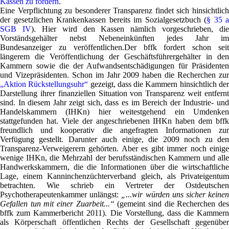
Kassen zu fördern
.
Eine Verpflichtung zu besonderer Transparenz findet sich hinsichtlich
der gesetzlichen Krankenkassen bereits im Sozialgesetzbuch
(
§ 35 a
SGB IV
).
Hier wird den Kassen nämlich vorgeschrieben, die
Vorständsgehälter nebst Nebeneinkünften jedes Jahr im
Bundesanzeiger zu veröffentlichen.Der bffk fordert schon seit
längerem die Veröffentlichung der Geschäftsführergehälter in den
Kammern sowie die der Aufwandsentschädigungen für Präsidenten
und Vizepräsidenten. Schon im Jahr 2009 haben die Recherchen zur
„Aktion Rückstellungsuhr“
gezeigt, dass die Kammern hinsichtlich de
Darstellung ihrer finanziellen Situation von Transparenz weit entfernt
sind. In diesem Jahr zeigt sich, dass es im Bereich der Industrie- und
Handelskammern (IHKn) hier weitestgehend ein Umdenken
stattgefunden hat. Viele der angeschriebenen IHKn haben dem bffk
freundlich und kooperativ die angefragten Informationen zur
Verfügung gestellt. Darunter auch einige, die 2009 noch zu den
Transparenz-Verweigerern gehörten. Aber es gibt immer noch einige
wenige IHKn, die Mehrzahl der berufsständischen Kammern und alle
Handwerkskammern, die die Informationen über die wirtschaftliche
Lage, einem Kanninchenzüchterverband gleich, als Privateigentum
betrachten. Wie schrieb ein Vertreter der Ostdeutschen
Psychotherapeutenkammer unlängst:
„...wir würden uns sicher keine
Gefallen tun mit einer Zuarbeit...“
(gemeint sind die Recherchen de
bffk zum Kammerbericht 2011). Die Vorstellung, dass die Kammern
als Körperschaft öffentlichen Rechts der Gesellschaft gegenüber