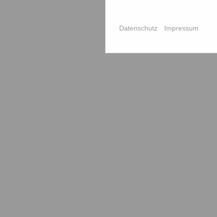
Datenschutz
Impressum
teilen
teilen
teilen
Service
Schnell
Mitglied werden
Die Kamm
Kontaktformular
Aktuelle 