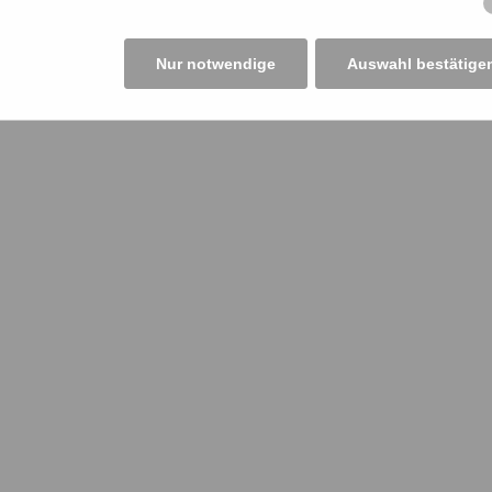
Nur notwendige
Auswahl bestätige
zugriff
Rechtliches
erberichte
Datenschutz
Nachrichten
Impressum