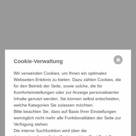
die diesen Aufruf
zum Rechtsbruch
prima finden,
wird deutlich,
wenn man sieht,
wer den
Tweet zu
diesem
Kommentar
mit
einem "gefällt mir" versehen hat. Da ist zunächst
Tom
✖
Cookie-Verwaltung
Heinkel
, der als Managing Director tatsächlich sogar mal
im Plenum der Handelskammer saß
und mit seinem Like
Wir verwenden Cookies, um Ihnen ein optimales
dem Aufruf zum Rechtsbruch die gewisse hanseatisch-
Webseiten-Erlebnis zu bieten. Dazu zählen Cookies, die
kaufmännische Note verleiht.
für den Betrieb der Seite, sowie solche, die für
Komforteinstellungen oder zur Anzeige personalisierter
Auch bei einem weiteren hanseatischen Ehrenmann kam
Inhalte genutzt werden. Sie können selbst entscheiden,
der BILD-Aufruf gut an.
Michael Neumann
, ehemaliger
welche Kategorien Sie zulassen möchten.
Hamburger Innensenator und Fraktionsvorsitzender der
Bitte beachten Sie, dass auf Basis Ihrer Einstellungen
SPD in der Hamburger Bürgerschaft
vermochte sich für
womöglich nicht mehr alle Funktionalitäten der Seite zur
den Kommentar so zu begeistern, dass er nicht nur ein
Verfügung stehen.
Like setze, sondern den Tweet gleich verbreitete, auf das
Die interne Suchfunktion wird über die