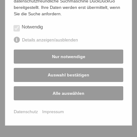
noch mehr Hamburger Ehrenleute den Spaß am
datenschutzfreundliche Suchmaschine DuckDuckGo
Rechtsbruch gewinnen können. Bei so viel hanseatischem
bereitgestellt. Ihre Daten werden erst übermittelt, wenn
Anstand, Ehr- Rechtsgefühl sieht man Kleinkriminalität
Sie die Suche anfordern.
gleich in einem ganz anderen Licht.
Notwendig
02.10.2016
Details anzeigen/ausblenden
Nur notwendige
teilen
teilen
teilen
Auswahl bestätigen
Alle auswählen
Aktuelle Nachrichten
Datenschutz
Impressum
Archiv
2023
2022
2021
2020
2019
2018