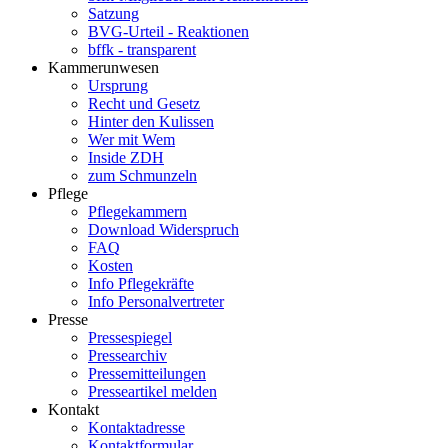
Satzung
BVG-Urteil - Reaktionen
bffk - transparent
Kammerunwesen
Ursprung
Recht und Gesetz
Hinter den Kulissen
Wer mit Wem
Inside ZDH
zum Schmunzeln
Pflege
Pflegekammern
Download Widerspruch
FAQ
Kosten
Info Pflegekräfte
Info Personalvertreter
Presse
Pressespiegel
Pressearchiv
Pressemitteilungen
Presseartikel melden
Kontakt
Kontaktadresse
Kontaktformular