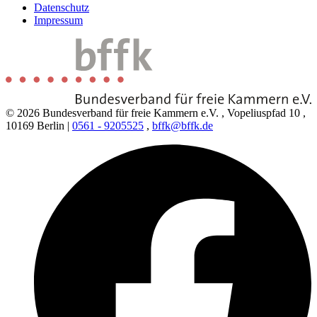
Datenschutz
Impressum
© 2026 Bundesverband für freie Kammern e.V.
,
Vopeliuspfad 10
,
10169 Berlin
|
0561 - 9205525
,
bffk@bffk.de