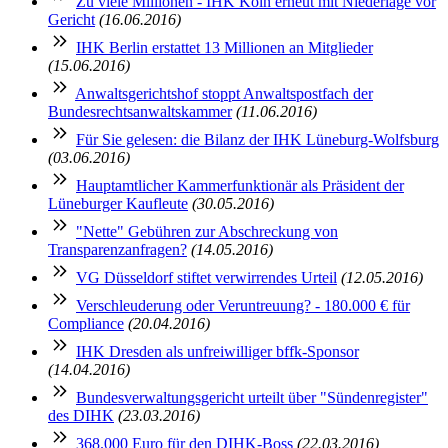
Zu viele Millionen - IHK Köln erneut mit Niederlage vor
Gericht
(16.06.2016)
IHK Berlin erstattet 13 Millionen an Mitglieder
(15.06.2016)
Anwaltsgerichtshof stoppt Anwaltspostfach der
Bundesrechtsanwaltskammer
(11.06.2016)
Für Sie gelesen: die Bilanz der IHK Lüneburg-Wolfsburg
(03.06.2016)
Hauptamtlicher Kammerfunktionär als Präsident der
Lüneburger Kaufleute
(30.05.2016)
"Nette" Gebühren zur Abschreckung von
Transparenzanfragen?
(14.05.2016)
VG Düsseldorf stiftet verwirrendes Urteil
(12.05.2016)
Verschleuderung oder Veruntreuung? - 180.000 € für
Compliance
(20.04.2016)
IHK Dresden als unfreiwilliger bffk-Sponsor
(14.04.2016)
Bundesverwaltungsgericht urteilt über "Sündenregister"
des DIHK
(23.03.2016)
368.000 Euro für den DIHK-Boss
(22.03.2016)