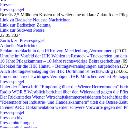
Presse
Pressespiegel
Bereits 2,5 Millionen Kosten und weiter eine unklare Zukunft der Pf
Link zu Badische Neueste Nachrichten
Link zur Badischen Zeitung
Link zur Südwest Presse
22.05.2024
Zurück zu Pressespiegel
Aktuelle Nachrichten
Schlammschlacht in den IHKn von Mecklenburg-Vorpommern
(29.07
Unruhe im Vorfeld der IHK Wahlen in Rostock – Tricksereien um den
10 Jahre Pflegekammer – 10 Jahre rechtswidrige Beitragserhebung
(09
Debakel für die IHK Hanau – Beitragsveranlagungen aufgehoben
(27.
Auch Beitragsveranlagung der IHK Dortmund ist rechtswidrig
(24.06.
Immer noch rechtswidriges Vermögen: IHK München verliert Beitragsp
Pressespiegel
Unter der Überschrift "Empörung über die Wiener Herrenrunden" beri
Radio WDR 5 Westblick berichtet über den Widerstand gegen die P
Der Rücktritt des Wiener Wirtschaftskammerpräsidenten beschäftigt die
"Riesenzoff bei Industrie- und Handelskammern" titelt die Ostsee-Zei
In einer ARD-Dokumentation werden schwere Vorwürfe gegen den P
Pressespiegel
Pressearchiv
Pressemitteilungen
Presseartikel melden