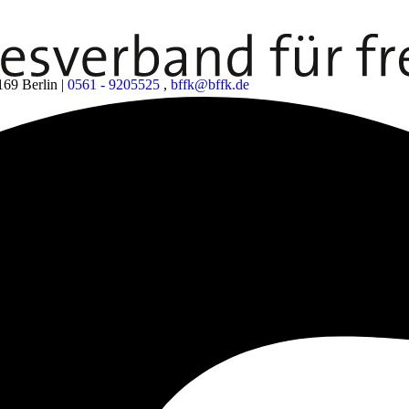
169 Berlin
|
0561 - 9205525
,
bffk@bffk.de