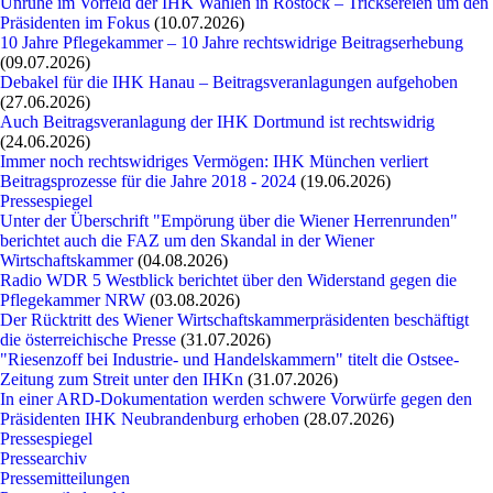
Unruhe im Vorfeld der IHK Wahlen in Rostock – Tricksereien um den
Präsidenten im Fokus
(10.07.2026)
10 Jahre Pflegekammer – 10 Jahre rechtswidrige Beitragserhebung
(09.07.2026)
Debakel für die IHK Hanau – Beitragsveranlagungen aufgehoben
(27.06.2026)
Auch Beitragsveranlagung der IHK Dortmund ist rechtswidrig
(24.06.2026)
Immer noch rechtswidriges Vermögen: IHK München verliert
Beitragsprozesse für die Jahre 2018 - 2024
(19.06.2026)
Pressespiegel
Unter der Überschrift "Empörung über die Wiener Herrenrunden"
berichtet auch die FAZ um den Skandal in der Wiener
Wirtschaftskammer
(04.08.2026)
Radio WDR 5 Westblick berichtet über den Widerstand gegen die
Pflegekammer NRW
(03.08.2026)
Der Rücktritt des Wiener Wirtschaftskammerpräsidenten beschäftigt
die österreichische Presse
(31.07.2026)
"Riesenzoff bei Industrie- und Handelskammern" titelt die Ostsee-
Zeitung zum Streit unter den IHKn
(31.07.2026)
In einer ARD-Dokumentation werden schwere Vorwürfe gegen den
Präsidenten IHK Neubrandenburg erhoben
(28.07.2026)
Pressespiegel
Pressearchiv
Pressemitteilungen