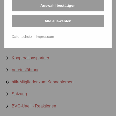
Auswahl bestätigen
Alternativen
Alle auswählen
Pro und Contra
"Kammerjäger"
Datenschutz
Impressum
Galerie
Kooperationspartner
Vereinsführung
bffk-Mitglieder zum Kennenlernen
Satzung
BVG-Urteil - Reaktionen