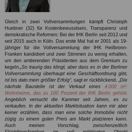
Gleich in zwei Vollversammlungen kämpft Christoph
Huebner (32) für Kostenbewusstsein, Transparenz und
demokratische Reformen: Bei der IHK Berlin seit 2012 und
seit 2015 auch in Köln. Das erste Mal hat er 2001 als 19-
jähriger für die Vollversammlung der IHK Heilbronn-
Franken kandidiert und zwei Stimmen zu wenig erhalten,
um den amtierenden Präsidenten aus dem Gremium zu
kegeln.
„So traurig das klingt, aber dass es in der Berliner
Vollversammlung überhaupt eine Geschäftsordnung gibt,
ist bis dato mein größter Erfolg“
, sagt er rückblickend.
„Die
nächste Baustelle ist der Verkauf eines
4.000 m²-
Wohnheims, das zu 100 Prozent der IHK Berlin gehört
.
Angeblich versucht die Kammer seit Jahren, es zu
verkaufen. In der aktuellen Marktsituation kann mir aber
keiner erzählen, dass man eine solche Immobilie nicht
zügig zu einem guten Preis am Markt platzieren kann.
Auch meinen Vorschlag, zwischenzeitlich
Flüchtlingsfamilien im voll möblierten Objekt