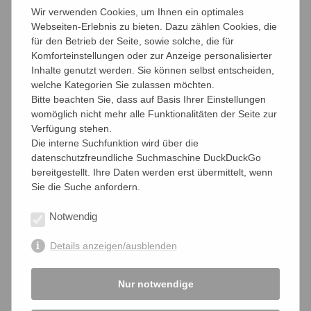
Ableben und regelt den digitalen Nachlass
. Unternehmern
Wir verwenden Cookies, um Ihnen ein optimales
hilft er dabei, professionell vorbereitet zu sein, falls ein
Webseiten-Erlebnis zu bieten. Dazu zählen Cookies, die
Mitarbeiter nicht mehr zur Arbeit erscheint. Anfang
für den Betrieb der Seite, sowie solche, die für
September geht es damit los.
Komforteinstellungen oder zur Anzeige personalisierter
Inhalte genutzt werden. Sie können selbst entscheiden,
welche Kategorien Sie zulassen möchten.
www.kinder.versicherung
Bitte beachten Sie, dass auf Basis Ihrer Einstellungen
womöglich nicht mehr alle Funktionalitäten der Seite zur
Verfügung stehen.
Die interne Suchfunktion wird über die
Über uns
datenschutzfreundliche Suchmaschine DuckDuckGo
bereitgestellt. Ihre Daten werden erst übermittelt, wenn
Was wir machen
Sie die Suche anfordern.
Organisation
Notwendig
Leitbild
Details anzeigen/ausblenden
Die Kammerberichte
Nur notwendige
Mitglied werden