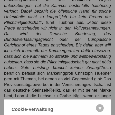
unterzubringen, hat die Kammer bestenfalls halbherzig
verfolgt. Dabei bezahlt die öffentliche Hand für solche
Unterkünfte nicht zu knapp.“„Ich bin kein Freund der
Pflichtmitgliedschaft“
, führt Huebner aus.
„Aber diese
Frage entscheiden wir nicht in den Vollversammlungen.
Das wird der Deutsche Bundestag, das
Bundesverfassungsgericht oder der Europäische
Gerichtshof eines Tages entscheiden. Bis dahin aber will
ich mich innerhalb der Kammergremien dafür einsetzen,
dass sich die Kammern so attraktiv und wettbewerbsfähig
aufstellen, dass sie die Pflichtmitgliedschaft gar nicht nötig
haben. Gute Leistung braucht keinen Zwang!“
Auch
beruflich befasst sich Marketingprofi Christoph Huebner
gern mit Themen, bei denen es viel Gegenwind gibt: Das
Provisionsabgabeverbot in der Versicherungswirtschaft ist
das deutsche Steinzeit-Relikt, das er mit seiner Marke
Leni, Leon & die Luchse zu Grabe trägt, wenn er junge
Eltern an der Abschlussprovision für die
private
Krankenversicherung ihres Babys
beteiligt.Seine jüngste
✖
Cookie-Verwaltung
Gründung exmedio hilft bei der
Vorsorge für das eigene