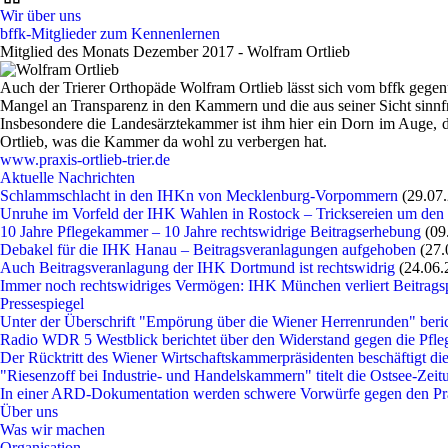
Wir über uns
bffk-Mitglieder zum Kennenlernen
Mitglied des Monats Dezember 2017 - Wolfram Ortlieb
Auch der Trierer Orthopäde Wolfram Ortlieb lässt sich vom bffk gege
Mangel an Transparenz in den Kammern und die aus seiner Sicht sin
Insbesondere die Landesärztekammer ist ihm hier ein Dorn im Auge, di
Ortlieb, was die Kammer da wohl zu verbergen hat.
www.praxis-ortlieb-trier.de
Aktuelle Nachrichten
Schlammschlacht in den IHKn von Mecklenburg-Vorpommern
(29.07
Unruhe im Vorfeld der IHK Wahlen in Rostock – Tricksereien um den
10 Jahre Pflegekammer – 10 Jahre rechtswidrige Beitragserhebung
(09
Debakel für die IHK Hanau – Beitragsveranlagungen aufgehoben
(27.
Auch Beitragsveranlagung der IHK Dortmund ist rechtswidrig
(24.06.
Immer noch rechtswidriges Vermögen: IHK München verliert Beitragsp
Pressespiegel
Unter der Überschrift "Empörung über die Wiener Herrenrunden" beri
Radio WDR 5 Westblick berichtet über den Widerstand gegen die P
Der Rücktritt des Wiener Wirtschaftskammerpräsidenten beschäftigt die
"Riesenzoff bei Industrie- und Handelskammern" titelt die Ostsee-Zei
In einer ARD-Dokumentation werden schwere Vorwürfe gegen den P
Über uns
Was wir machen
Organisation