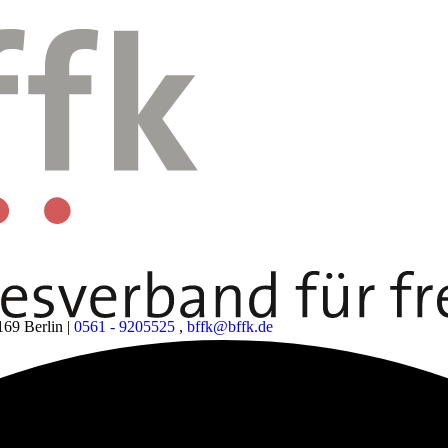
169 Berlin
|
0561 - 9205525
,
bffk@bffk.de