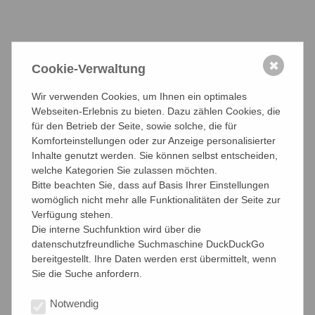
Was wir machen
Organisation
✖
Cookie-Verwaltung
Leitbild
Wir verwenden Cookies, um Ihnen ein optimales
Webseiten-Erlebnis zu bieten. Dazu zählen Cookies, die
Die Kammerberichte
für den Betrieb der Seite, sowie solche, die für
Komforteinstellungen oder zur Anzeige personalisierter
Mitglied werden
Inhalte genutzt werden. Sie können selbst entscheiden,
welche Kategorien Sie zulassen möchten.
Bitte beachten Sie, dass auf Basis Ihrer Einstellungen
Alternativen
womöglich nicht mehr alle Funktionalitäten der Seite zur
Verfügung stehen.
Pro und Contra
Die interne Suchfunktion wird über die
datenschutzfreundliche Suchmaschine DuckDuckGo
"Kammerjäger"
bereitgestellt. Ihre Daten werden erst übermittelt, wenn
Sie die Suche anfordern.
Galerie
Notwendig