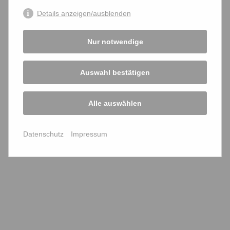
Kooperationspartner
Details anzeigen/ausblenden
Vereinsführung
Nur notwendige
bffk-Mitglieder zum Kennenlernen
Satzung
Auswahl bestätigen
BVG-Urteil - Reaktionen
Alle auswählen
bffk - transparent
Datenschutz
Impressum