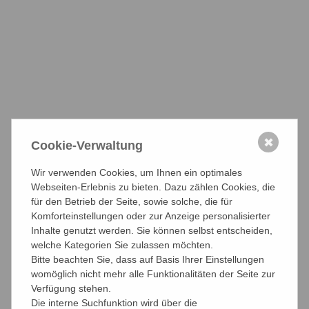
das einzige Berliner Vollversammlungsmitglied, welches
die Wählerinnen und Wähler laufend über seine Arbeit
informiert.
Link zum Blog von Egon Dobat
✖
Cookie-Verwaltung
Über uns
Wir verwenden Cookies, um Ihnen ein optimales
Was wir machen
Webseiten-Erlebnis zu bieten. Dazu zählen Cookies, die
für den Betrieb der Seite, sowie solche, die für
Organisation
Komforteinstellungen oder zur Anzeige personalisierter
Inhalte genutzt werden. Sie können selbst entscheiden,
Leitbild
welche Kategorien Sie zulassen möchten.
Bitte beachten Sie, dass auf Basis Ihrer Einstellungen
Die Kammerberichte
womöglich nicht mehr alle Funktionalitäten der Seite zur
Verfügung stehen.
Die interne Suchfunktion wird über die
Mitglied werden