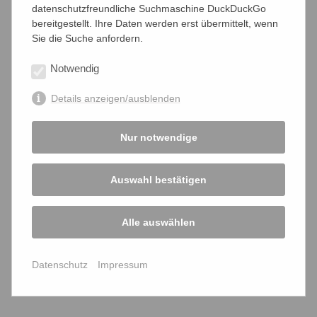
datenschutzfreundliche Suchmaschine DuckDuckGo
bereitgestellt. Ihre Daten werden erst übermittelt, wenn
Alternativen
Sie die Suche anfordern.
Pro und Contra
Notwendig
"Kammerjäger"
Details anzeigen/ausblenden
Galerie
Nur notwendige
Kooperationspartner
Auswahl bestätigen
Vereinsführung
Alle auswählen
bffk-Mitglieder zum Kennenlernen
Satzung
Datenschutz
Impressum
BVG-Urteil - Reaktionen