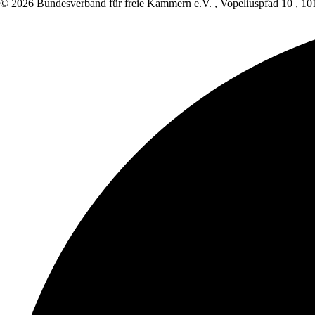
© 2026 Bundesverband für freie Kammern e.V.
,
Vopeliuspfad 10
,
10