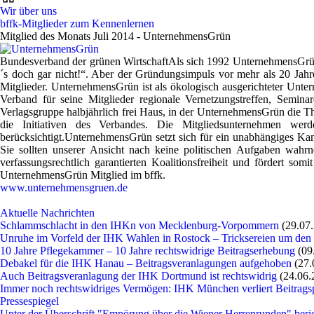
Wir über uns
bffk-Mitglieder zum Kennenlernen
Mitglied des Monats Juli 2014 - UnternehmensGrün
Bundesverband der grünen Wirtschaft
Als sich 1992 UnternehmensGrün
´s doch gar nicht!“. Aber der Gründungsimpuls vor mehr als 20 Jahr
Mitglieder. UnternehmensGrün ist als ökologisch ausgerichteter Untern
Verband für seine Mitglieder regionale Vernetzungstreffen, Seminar
Verlagsgruppe halbjährlich frei Haus, in der UnternehmensGrün die Th
die Initiativen des Verbandes. Die Mitgliedsunternehmen werd
berücksichtigt.
UnternehmensGrün setzt sich für ein unabhängiges Kam
Sie sollten unserer Ansicht nach keine politischen Aufgaben wahr
verfassungsrechtlich garantierten Koalitionsfreiheit und fördert som
UnternehmensGrün Mitglied im bffk.
www.unternehmensgruen.de
Aktuelle Nachrichten
Schlammschlacht in den IHKn von Mecklenburg-Vorpommern
(29.07
Unruhe im Vorfeld der IHK Wahlen in Rostock – Tricksereien um den
10 Jahre Pflegekammer – 10 Jahre rechtswidrige Beitragserhebung
(09
Debakel für die IHK Hanau – Beitragsveranlagungen aufgehoben
(27.
Auch Beitragsveranlagung der IHK Dortmund ist rechtswidrig
(24.06.
Immer noch rechtswidriges Vermögen: IHK München verliert Beitragsp
Pressespiegel
Unter der Überschrift "Empörung über die Wiener Herrenrunden" beri