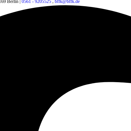
169 Berlin
|
0561 - 9205525
,
bffk@bffk.de