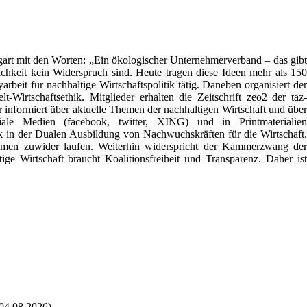
art mit den Worten: „Ein ökologischer Unternehmerverband – das gib
chkeit kein Widerspruch sind. Heute tragen diese Ideen mehr als 150
eit für nachhaltige Wirtschaftspolitik tätig. Daneben organisiert der
Wirtschaftsethik. Mitglieder erhalten die Zeitschrift zeo2 der taz-
 informiert über aktuelle Themen der nachhaltigen Wirtschaft und über
iale Medien (facebook, twitter, XING) und in Printmaterialien
 in der Dualen Ausbildung von Nachwuchskräften für die Wirtschaft.
ehmen zuwider laufen. Weiterhin widerspricht der Kammerzwang der
tige Wirtschaft braucht Koalitionsfreiheit und Transparenz. Daher ist
04.08.2026)