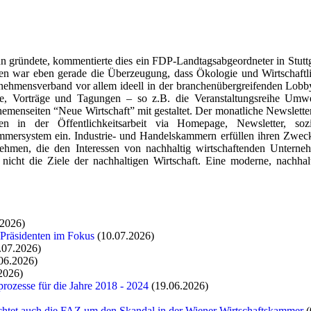
 gründete, kommentierte dies ein FDP-Landtagsabgeordneter in Stuttg
en war eben gerade die Überzeugung, dass Ökologie und Wirtschaftli
ehmensverband vor allem ideell in der branchenübergreifenden Lobbyarb
e, Vorträge und Tagungen – so z.B. die Veranstaltungsreihe Umwelt-
emenseiten “Neue Wirtschaft” mit gestaltet. Der monatliche Newsletter
en in der Öffentlichkeitsarbeit via Homepage, Newsletter, soz
mersystem ein. Industrie- und Handelskammern erfüllen ihren Zweck
nehmen, die den Interessen von nachhaltig wirtschaftenden Untern
it nicht die Ziele der nachhaltigen Wirtschaft. Eine moderne, nachhal
.2026)
 Präsidenten im Fokus
(10.07.2026)
.07.2026)
06.2026)
2026)
rozesse für die Jahre 2018 - 2024
(19.06.2026)
chtet auch die FAZ um den Skandal in der Wiener Wirtschaftskammer
(