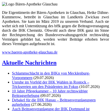
Die Eigentümerin der Bären-Apotheken in Glauchau, Heike Dähne-
Kummerow, betreibt in Glauchau im Landkreis Zwickau zwei
Apotheken. Sie kam im März 2019 zu unserem Verband. Auch sie
wehrt sich mit Unterstützung des bffk gegen die Beitragsveranagung
durch die IHK Chemnitz. Obwohl auch diese IHK ganz im Sinne
der Rechtsprechung des Bundesverwaltungsgericht rechtswidrig
Vermögen gebildet hat, werden weiter Beiträge erhoben bevor
dieses Vermögen aufgebraucht ist.
www.baeren-apotheke-glauchau.de
Aktuelle Nachrichten
Schlammschlacht in den IHKn von Mecklenburg-
Vorpommern
(29.07.2026)
Unruhe im Vorfeld der IHK Wahlen in Rostock –
Tricksereien um den Präsidenten im Fokus
(10.07.2026)
10 Jahre Pflegekammer – 10 Jahre rechtswidrige
Beitragserhebung
(09.07.2026)
Debakel für die IHK Hanau – Beitragsveranlagungen
aufgehoben
(27.06.2026)
Auch Beitragsveranlagung der IHK Dortmund ist