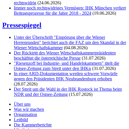
rechtswidrig
(24.06.2026)
Immer noch rechtswidriges Vermögen: IHK München verliert
Beitragsprozesse für die Jahre 2018 - 2024
(19.06.2026)
Pressespiegel
Unter der Überschrift "Empörung über die Wiener
Herrenrunden" berichtet auch die FAZ um den Skandal in der
Wiener Wirtschaftskammer
(04.08.2026)
Der Rücktritt des Wiener Wirtschaftskammerpräsidenten
beschäftigt die österreichische Presse
(31.07.2026)
"Riesenzoff bei Industrie- und Handelskammern" titelt die
Ostsee-Zeitung zum Streit unter den IHKn
(31.07.2026)
In einer ARD-Dokumentation werden schwere Vorwürfe
gegen den Präsidenten IHK Neubrandenburg erhoben
(28.07.2026)
Der Streit um die Wahl in der IHK Rostock ist Thema beim
NDR und der Ostsee-Zeitung
(15.07.2026)
Über uns
Was wir machen
Organisation
Leitbild
Die Kammerberichte