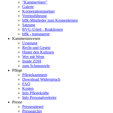
"Kammerjäger"
Galerie
Kooperationspartner
Vereinsführung
bffk-Mitglieder zum Kennenlernen
Satzung
BVG-Urteil - Reaktionen
bffk - transparent
Kammerunwesen
Ursprung
Recht und Gesetz
Hinter den Kulissen
Wer mit Wem
Inside ZDH
zum Schmunzeln
Pflege
Pflegekammern
Download Widerspruch
FAQ
Kosten
Info Pflegekräfte
Info Personalvertreter
Presse
Pressespiegel
Pressearchiv