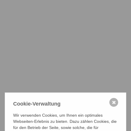
im Dachband DIHK hat man bei WestfalenWIND das
Engagement beim Thema "Kammerzwang" verstärkt. Die
Firma gehört zu den Energieunternehmen in Nordrhein-
Westfalen, die jetzt auch juristisch gegen die Kammern
vorgehen.
www.westfalenwind.de
Über uns
Was wir machen
Organisation
✖
Cookie-Verwaltung
Leitbild
Wir verwenden Cookies, um Ihnen ein optimales
Die Kammerberichte
Webseiten-Erlebnis zu bieten. Dazu zählen Cookies, die
für den Betrieb der Seite, sowie solche, die für