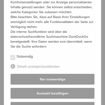
Mitglied werden
Komforteinstellungen oder zur Anzeige personalisierter
Inhalte genutzt werden. Sie können selbst entscheiden,
welche Kategorien Sie zulassen möchten.
Alternativen
Bitte beachten Sie, dass auf Basis Ihrer Einstellungen
womöglich nicht mehr alle Funktionalitäten der Seite zur
Pro und Contra
Verfügung stehen.
Die interne Suchfunktion wird über die
"Kammerjäger"
datenschutzfreundliche Suchmaschine DuckDuckGo
bereitgestellt. Ihre Daten werden erst übermittelt, wenn
Galerie
Sie die Suche anfordern.
Kooperationspartner
Notwendig
Details anzeigen/ausblenden
Vereinsführung
bffk-Mitglieder zum Kennenlernen
Nur notwendige
Satzung
Auswahl bestätigen
BVG-Urteil - Reaktionen