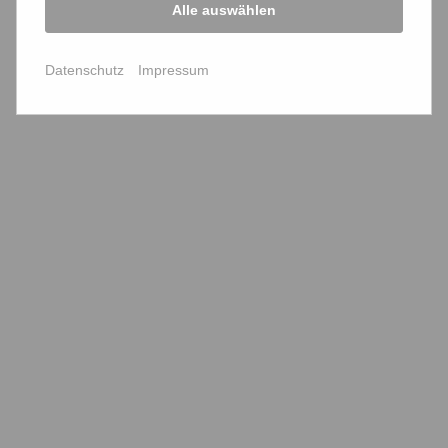
Alle auswählen
bffk - transparent
Datenschutz
Impressum
Service
Mitglied werden
Kontaktformular
Presseartikel melden
Verschlüsselt
Schnellzugriff
Die Kammerberichte
Aktuelle Nachrichten