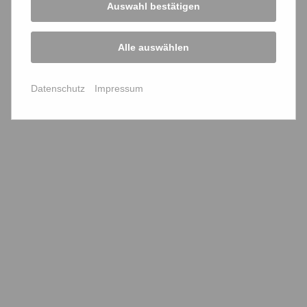
bffk-Mitglieder zum Kennenlernen
Auswahl bestätigen
Satzung
Alle auswählen
BVG-Urteil - Reaktionen
Datenschutz
Impressum
bffk - transparent
Service
Mitglied werden
Kontaktformular
Presseartikel melden
Verschlüsselt