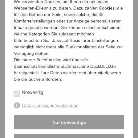
Wir verwenden Cookies, um Ihnen ein optimales
Webseiten-Erlebnis zu bieten. Dazu zählen Cookies, die
Leitbild
für den Betrieb der Seite, sowie solche, die für
Komforteinstellungen oder zur Anzeige personalisierter
Die Kammerberichte
Inhalte genutzt werden. Sie können selbst entscheiden,
welche Kategorien Sie zulassen möchten.
Mitglied werden
Bitte beachten Sie, dass auf Basis Ihrer Einstellungen
womöglich nicht mehr alle Funktionalitäten der Seite zur
Alternativen
Verfügung stehen.
Die interne Suchfunktion wird über die
datenschutzfreundliche Suchmaschine DuckDuckGo
Pro und Contra
bereitgestellt. Ihre Daten werden erst übermittelt, wenn
Sie die Suche anfordern.
"Kammerjäger"
Notwendig
Galerie
Details anzeigen/ausblenden
Kooperationspartner
Nur notwendige
Vereinsführung