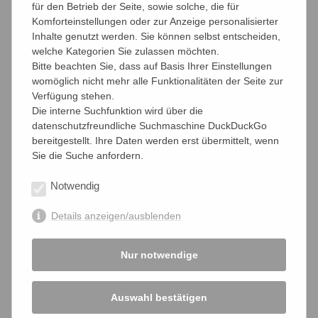
ist ein gewichtetes Ergebnis und damit weder eine Summe
für den Betrieb der Seite, sowie solche, die für
oder Potenzierung der Einzelinteressen noch ihr kleinster
Komforteinstellungen oder zur Anzeige personalisierter
gemeinsamer Nenner."
Inhalte genutzt werden. Sie können selbst entscheiden,
welche Kategorien Sie zulassen möchten.
Nein, sie haben es noch nicht begriffen, weil sie es nicht
Bitte beachten Sie, dass auf Basis Ihrer Einstellungen
begreifen wollen. Sich an das Urteil zu halten, bedeutet
womöglich nicht mehr alle Funktionalitäten der Seite zur
weniger laut, weniger Einmischung, weniger..... . Weniger
Verfügung stehen.
kennen unsere Kammerfunktionäre aber nicht.
Die interne Suchfunktion wird über die
datenschutzfreundliche Suchmaschine DuckDuckGo
04.11.2010
bereitgestellt. Ihre Daten werden erst übermittelt, wenn
Sie die Suche anfordern.
Notwendig
Details anzeigen/ausblenden
teilen
teilen
teilen
Nur notwendige
Aktuelle Nachrichten
Auswahl bestätigen