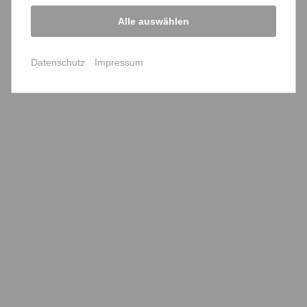
Archiv
Alle auswählen
2023
2022
2021
2020
2019
2018
Datenschutz
Impressum
2017
2016
2015
2014
2013
2012
2011
2010
Unterstützen Sie uns jetzt!
Projekte
politische Statements
Links