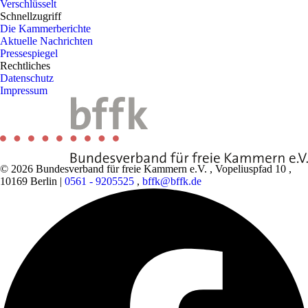
Verschlüsselt
Schnellzugriff
Die Kammerberichte
Aktuelle Nachrichten
Pressespiegel
Rechtliches
Datenschutz
Impressum
© 2026 Bundesverband für freie Kammern e.V.
,
Vopeliuspfad 10
,
10169 Berlin
|
0561 - 9205525
,
bffk@bffk.de