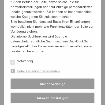
für den Betrieb der Seite, sowie solche, die für
des „Zivilen Ungehorsams“
ist ein urdemokratisches
Komforteinstellungen oder zur Anzeige personalisierter
Prinzip. Aber eine Kammer – auch die in Gründung
Inhalte genutzt werden. Sie können selbst entscheiden,
befindliche Pflegekammer – ist eben nur eine Behörde, ist
welche Kategorien Sie zulassen möchten.
eine Behörde, ist eine Behörde..... . Hier dokumentieren
Bitte beachten Sie, dass auf Basis Ihrer Einstellungen
wir den Schriftverkehr zwischen dem
womöglich nicht mehr alle Funktionalitäten der Seite zur
Gründungsausschuss der Pflegekammer in Rheinland-
Verfügung stehen.
Pfalz und dem bffk
Brief des Gründungsausschuss an den
Die interne Suchfunktion wird über die
bffk vom 20. 08. 2015
Email des bffk an den
datenschutzfreundliche Suchmaschine DuckDuckGo
Gründungsausschuss vom 25. 08. 2015
bereitgestellt. Ihre Daten werden erst übermittelt, wenn
Sie die Suche anfordern.
Notwendig
Pflegekammern
Details anzeigen/ausblenden
Download Widerspruch
Nur notwendige
FAQ
Auswahl bestätigen
Kosten