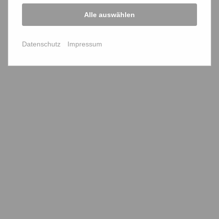
Info Pflegekräfte
Alle auswählen
Info Personalvertreter
Datenschutz
Impressum
Service
Mitglied werden
Kontaktformular
Presseartikel melden
Verschlüsselt
Schnellzugriff