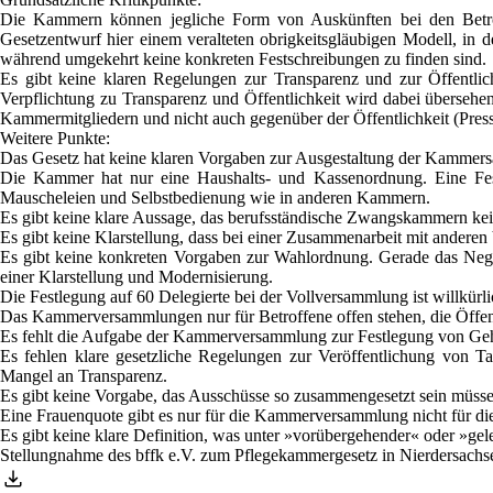
Die Kammern können jegliche Form von Auskünften bei den Betroffe
Gesetzentwurf hier einem veralteten obrigkeitsgläubigen Modell, in
während umgekehrt keine konkreten Festschreibungen zu finden sind.
Es gibt keine klaren Regelungen zur Transparenz und zur Öffentlic
Verpflichtung zu Transparenz und Öffentlichkeit wird dabei übersehen
Kammermitgliedern und nicht auch gegenüber der Öffentlichkeit (Presse)
Weitere Punkte:
Das Gesetz hat keine klaren Vorgaben zur Ausgestaltung der Kammers
Die Kammer hat nur eine Haushalts- und Kassenordnung. Eine Fests
Mauscheleien und Selbstbedienung wie in anderen Kammern.
Es gibt keine klare Aussage, das berufsständische Zwangskammern kein
Es gibt keine Klarstellung, dass bei einer Zusammenarbeit mit anderen
Es gibt keine konkreten Vorgaben zur Wahlordnung. Gerade das Negati
einer Klarstellung und Modernisierung.
Die Festlegung auf 60 Delegierte bei der Vollversammlung ist willkürli
Das Kammerversammlungen nur für Betroffene offen stehen, die Öffentlic
Es fehlt die Aufgabe der Kammerversammlung zur Festlegung von Gehä
Es fehlen klare gesetzliche Regelungen zur Veröffentlichung von Ta
Mangel an Transparenz.
Es gibt keine Vorgabe, das Ausschüsse so zusammengesetzt sein müssen
Eine Frauenquote gibt es nur für die Kammerversammlung nicht für d
Es gibt keine klare Definition, was unter »vorübergehender« oder »gel
Stellungnahme des bffk e.V. zum Pflegekammergesetz in Nierdersachs