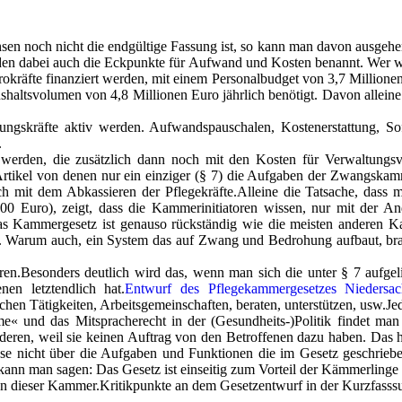
en noch nicht die endgültige Fassung ist, so kann man davon ausgehe
den dabei auch die Eckpunkte für Aufwand und Kosten benannt. Wer wei
rokräfte finanziert werden, mit einem Personalbudget von 3,7 Million
haltsvolumen von 4,8 Millionen Euro jährlich benötigt. Davon alleine 
ungskräfte aktiv werden. Aufwandspauschalen, Kostenerstattung, Sof
.
 werden, die zusätzlich dann noch mit den Kosten für Verwaltungsvo
ikel von denen nur ein einziger (§ 7) die Aufgaben der Zwangskammer
h mit dem Abkassieren der Pflegekräfte.Alleine die Tatsache, dass 
500 Euro), zeigt, dass die Kammerinitiatoren wissen, nur mit der 
s Kammergesetz ist genauso rückständig wie die meisten anderen K
en. Warum auch, ein System das auf Zwang und Bedrohung aufbaut, br
ren
.Besonders deutlich wird das, wenn man sich die unter § 7 aufgeli
n letztendlich hat.
Entwurf des Pflegekammergesetzes Niedersac
chen Tätigkeiten, Arbeitsgemeinschaften, beraten, unterstützen, usw.
Je
me« und das Mitspracherecht in der (Gesundheits-)Politik findet man 
eren, weil sie keinen Auftrag von den Betroffenen dazu haben. Das h
se nicht über die Aufgaben und Funktionen die im Gesetz geschrieben
n man sagen: Das Gesetz ist einseitig zum Vorteil der Kämmerlinge au
von dieser Kammer.Kritikpunkte an dem Gesetzentwurf in der Kurzfasss