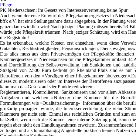
Pflege
PK Niedersachsen: Im Gesetz von Interessenvertretung keine Spur
Auch wenn der erste Entwurf des Pflegekammergesetzes in Niedersachs
bffk e.V. hat eine Stellungnahme dazu abgegeben. In der Planung wer
ganze dann wirklich wird:Nach jetziger Planung müssen bereits 53 Bü
würde jede Pflegekraft träumen. Nach jetziger Schätzung wird ein Haus
die Registratur!
Es ist erkennbar, welche Kosten erst entstehen, wenn diese Verwalt
Gutachten, Rechtsstreitigkeiten, Pensionsrücklagen, Dienstwagen, usw
Das alles muss aus dem Privatvermögen der Pflegekräfte finanziert
Kammergesetzes in Niedersachsen für die Pflegekammer umfasst 34 Art
und Durchführung der Selbstverwaltung, mit Sanktionen und natürlic
Strafgeld von 2.500 Euro bedroht (in Rheinland-Pfalz sind es nur 
Betroffenen von den »Vorzügen einer Pflegekammer überzeugen«.Da
dieses zu modernisieren oder im Interesse der Betroffenen anzupass
kann man das Gesetz auf vier Punkte reduzieren:
Reglementieren
,
Kontrollieren
,
Sanktionieren
und vor allem
Abkassie
Aufgaben und welchen »Nutzen« eine Kammer für die Betroffene
Formulierungen wie »Qualitätssicherung«, Information über die berufli
großartig propagiert wurde, die Interessenvertretung, die »eine Stim
Kammern gar nicht sein. Einmal aus rechtlichen Gründen und zum and
hat.
Selbst wenn sich die Kammer eine interne Satzung gibt, kann die
regeln aber nicht den Handlungsrahmen erweitern. Zusammenfassend kan
zu tragen und als lohnabhängig Angestellte praktisch keinen Nutzen 
Grundsätzliche Kritikpunkte: