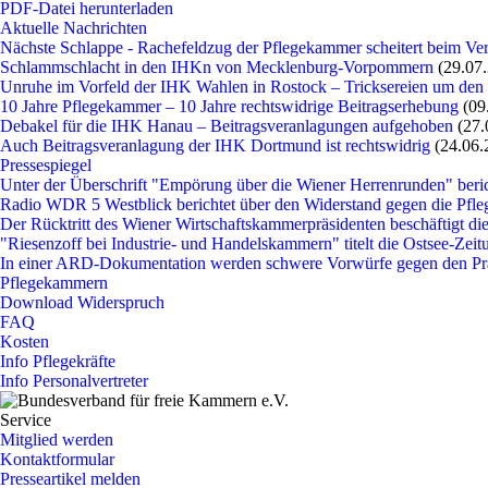
PDF-Datei herunterladen
Aktuelle Nachrichten
Nächste Schlappe - Rachefeldzug der Pflegekammer scheitert beim Ve
Schlammschlacht in den IHKn von Mecklenburg-Vorpommern
(29.07
Unruhe im Vorfeld der IHK Wahlen in Rostock – Tricksereien um den
10 Jahre Pflegekammer – 10 Jahre rechtswidrige Beitragserhebung
(09
Debakel für die IHK Hanau – Beitragsveranlagungen aufgehoben
(27.
Auch Beitragsveranlagung der IHK Dortmund ist rechtswidrig
(24.06.
Pressespiegel
Unter der Überschrift "Empörung über die Wiener Herrenrunden" beri
Radio WDR 5 Westblick berichtet über den Widerstand gegen die P
Der Rücktritt des Wiener Wirtschaftskammerpräsidenten beschäftigt die
"Riesenzoff bei Industrie- und Handelskammern" titelt die Ostsee-Zei
In einer ARD-Dokumentation werden schwere Vorwürfe gegen den P
Pflegekammern
Download Widerspruch
FAQ
Kosten
Info Pflegekräfte
Info Personalvertreter
Service
Mitglied werden
Kontaktformular
Presseartikel melden