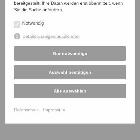
bereitgestellt. Ihre Daten werden erst übermittelt, wenn
Kammerkritikern +++ regionale IHKn und DIHK zur
Sie die Suche anfordern.
Richtigstellung verpflichtet +++
Notwendig
PM02052017
Details anzeigen/ausblenden
PDF-Datei herunterladen
Nur notwendige
+++ Erdrutschsieg für Kammerreformer in Hamburg +++
Kritiker gewinnen 55 von 58 Mandaten in der
Handelskammer +++ Hamburger Wirtschaft wählt
Auswahl bestätigen
Kammerzwang und Zwangsbeiträge ab +++ Reformen
bundesweit überfällig +++
Alle auswählen
PM18022017
Datenschutz
Impressum
PDF-Datei herunterladen
Pressespiegel