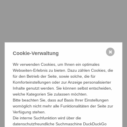
entschieden+++
Verfassungsbeschwerden vollständig gescheitert ++++
PM02082017
PDF-Datei herunterladen
✖
Verband unabhängiger Bestatter e.V. und Bundesverband
Cookie-Verwaltung
für freie Kammern e.V. vereinbaren Kooperation +++
Wir verwenden Cookies, um Ihnen ein optimales
Zukunftsfähige Kammern brauchen Reformen +++
Webseiten-Erlebnis zu bieten. Dazu zählen Cookies, die
Zuordnung des Bestattergewerbes zum Handwerk
für den Betrieb der Seite, sowie solche, die für
willkürlich +++ Verbände streben Musterprozess an
Komforteinstellungen oder zur Anzeige personalisierter
Inhalte genutzt werden. Sie können selbst entscheiden,
PM30052017
welche Kategorien Sie zulassen möchten.
Bitte beachten Sie, dass auf Basis Ihrer Einstellungen
PDF-Datei herunterladen
womöglich nicht mehr alle Funktionalitäten der Seite zur
Verfügung stehen.
+++ IHK-Dachverband DIHK täuscht
Die interne Suchfunktion wird über die
Bundesverfassungsgericht +++ bundesweite Initiative von
datenschutzfreundliche Suchmaschine DuckDuckGo