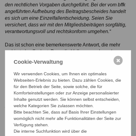
den rechtlichen Vorgaben durchgeführt. Bei der vom bffk
angeführten Aufhebung des Beitragsbescheides handelt
es sich um eine Einzelfallentscheidung. Seien Sie
versichert, dass wir mit den Mitgliedsbeiträgen sorgfältig,
verantwortungsvoll und rechtskonform umgehen.“
Das ist schon eine bemerkenswerte Antwort, die mehr
verbirgt als offenlegt. Dass die Vollversammlung das
beschlossen hat, das Ministerium das alles genehmigt hat
✖
Cookie-Verwaltung
und eine reibungslose Prüfung erfolgte, sagt rein gar
nichts. In all den Hunderten Verfahren, die der bffk für
Wir verwenden Cookies, um Ihnen ein optimales
seine Mitgliedsunternehmen mit Einsparungen von
Webseiten-Erlebnis zu bieten. Dazu zählen Cookies, die
mittlerweile über 1 Million Euro erfolgreich abschließen
für den Betrieb der Seite, sowie solche, die für
konnte, war das nicht anders. Hier ist eher nochmals zu
Komforteinstellungen oder zur Anzeige personalisierter
fragen: wenn das alles in Ordnung ist, warum kommt dann
Inhalte genutzt werden. Sie können selbst entscheiden,
jemand, der vermeintlich unrecht hat, ohne
welche Kategorien Sie zulassen möchten.
Beitragszahlung davon?
Bitte beachten Sie, dass auf Basis Ihrer Einstellungen
womöglich nicht mehr alle Funktionalitäten der Seite zur
Verfügung stehen.
Die Frage stellt sich auch, wenn stimmen soll, dass die
Die interne Suchfunktion wird über die
Beitragsveranlagung nach den rechtlichen Vorgaben