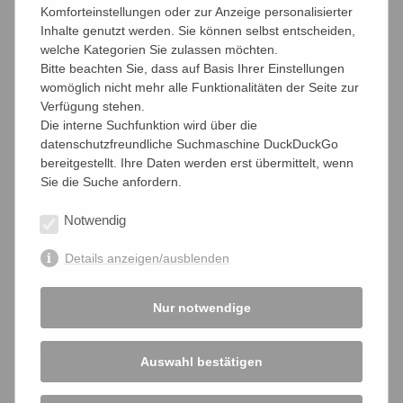
Komforteinstellungen oder zur Anzeige personalisierter
Inhalte genutzt werden. Sie können selbst entscheiden,
welche Kategorien Sie zulassen möchten.
Bitte beachten Sie, dass auf Basis Ihrer Einstellungen
womöglich nicht mehr alle Funktionalitäten der Seite zur
Verfügung stehen.
teilen
teilen
teilen
Die interne Suchfunktion wird über die
datenschutzfreundliche Suchmaschine DuckDuckGo
bereitgestellt. Ihre Daten werden erst übermittelt, wenn
Sie die Suche anfordern.
Aktuelle Nachrichten
Notwendig
Archiv
Details anzeigen/ausblenden
2023
2022
2021
2020
2019
2018
Nur notwendige
2017
2016
2015
2014
2013
2012
2011
2010
Auswahl bestätigen