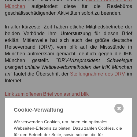
München
aufgefordert diese für die Resiebüros
geschäftsschädigenden Aktivitäten sofort zu beenden.
In aller kürzester Zeit haben etliche Mitgliedsbetriebe der
beiden Verbände ihre Unterstützung für diesen Brief
erklärt. Mittlerweile hat sich auch der größte deutsche
Reiseverband (DRV), vom bffk auf die Missstände in
München aufmerksam gemacht, deutlich gegen die IHK
München gestellt.
"DRV-Vizepräsident Schweisgut
prangert unfaire Wettbewerbsmethoden der IHK München
an"
lautet die Überschrift der
Stellungnahme des DRV
im
Internet.
Link zum offenen Brief von asr und bffk
Link zur Pressemitteilung von asr und bffk
✖
Cookie-Verwaltung
Link zur Stellungnahme des DRV
Wir verwenden Cookies, um Ihnen ein optimales
Webseiten-Erlebnis zu bieten. Dazu zählen Cookies, die
06.05.2011
für den Betrieb der Seite, sowie solche, die für