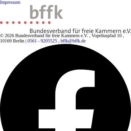
Impressum
© 2026 Bundesverband für freie Kammern e.V.
,
Vopeliuspfad 10
,
10169 Berlin
|
0561 - 9205525
,
bffk@bffk.de