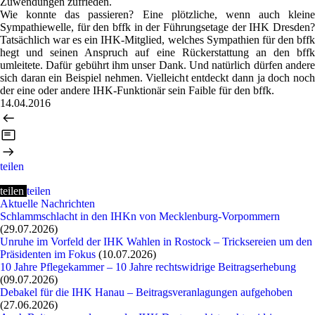
Zuwendungen zufrieden.
Wie konnte das passieren? Eine plötzliche, wenn auch kleine
Sympathiewelle, für den bffk in der Führungsetage der IHK Dresden?
Tatsächlich war es ein IHK-Mitglied, welches Sympathien für den bffk
hegt und seinen Anspruch auf eine Rückerstattung an den bffk
umleitete. Dafür gebührt ihm unser Dank. Und natürlich dürfen andere
sich daran ein Beispiel nehmen. Vielleicht entdeckt dann ja doch noch
der eine oder andere IHK-Funktionär sein Faible für den bffk.
14.04.2016
teilen
teilen
teilen
Aktuelle Nachrichten
Schlammschlacht in den IHKn von Mecklenburg-Vorpommern
(29.07.2026)
Unruhe im Vorfeld der IHK Wahlen in Rostock – Tricksereien um den
Präsidenten im Fokus
(10.07.2026)
10 Jahre Pflegekammer – 10 Jahre rechtswidrige Beitragserhebung
(09.07.2026)
Debakel für die IHK Hanau – Beitragsveranlagungen aufgehoben
(27.06.2026)