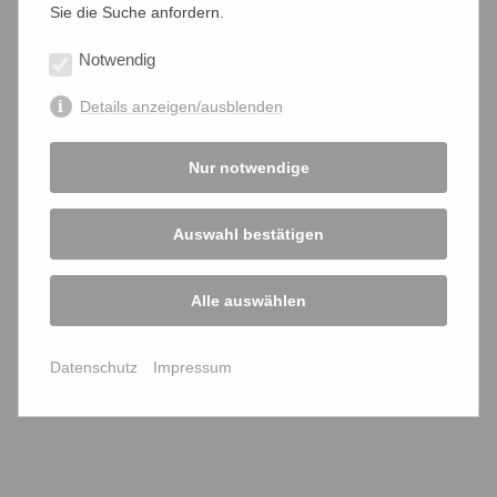
2011
2010
Sie die Suche anfordern.
Notwendig
Details anzeigen/ausblenden
Unterstützen Sie uns jetzt!
Nur notwendige
Projekte
Auswahl bestätigen
politische Statements
Alle auswählen
Links
Downloads
Datenschutz
Impressum
Werner-Bonhoff-Stiftung