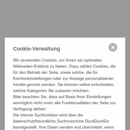
28.06.2018
✖
Cookie-Verwaltung
teilen
teilen
teilen
Wir verwenden Cookies, um Ihnen ein optimales
Webseiten-Erlebnis zu bieten. Dazu zählen Cookies, die
für den Betrieb der Seite, sowie solche, die für
Aktuelle Nachrichten
Komforteinstellungen oder zur Anzeige personalisierter
Inhalte genutzt werden. Sie können selbst entscheiden,
welche Kategorien Sie zulassen möchten.
Archiv
Bitte beachten Sie, dass auf Basis Ihrer Einstellungen
womöglich nicht mehr alle Funktionalitäten der Seite zur
2023
2022
2021
2020
2019
2018
Verfügung stehen.
Die interne Suchfunktion wird über die
2017
2016
2015
2014
2013
2012
datenschutzfreundliche Suchmaschine DuckDuckGo
bereitgestellt. Ihre Daten werden erst übermittelt, wenn