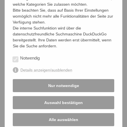
welche Kategorien Sie zulassen möchten.
Bitte beachten Sie, dass auf Basis Ihrer Einstellungen
teilen
teilen
teilen
womöglich nicht mehr alle Funktionalitäten der Seite zur
Verfügung stehen.
Die interne Suchfunktion wird über die
datenschutzfreundliche Suchmaschine DuckDuckGo
Aktuelle Nachrichten
bereitgestellt. Ihre Daten werden erst übermittelt, wenn
Sie die Suche anfordern.
Archiv
Notwendig
2023
2022
2021
2020
2019
2018
Details anzeigen/ausblenden
2017
2016
2015
2014
2013
2012
Nur notwendige
2011
2010
Auswahl bestätigen
Alle auswählen