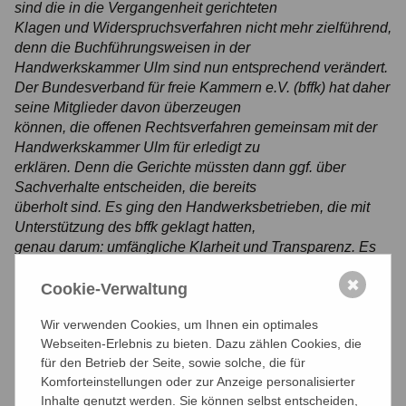
sind die in die Vergangenheit gerichteten
Klagen und Widerspruchsverfahren nicht mehr zielführend,
denn die Buchführungsweisen in der
Handwerkskammer Ulm sind nun entsprechend verändert.
Der Bundesverband für freie Kammern e.V. (bffk) hat daher
seine Mitglieder davon überzeugen
können, die offenen Rechtsverfahren gemeinsam mit der
Handwerkskammer Ulm für erledigt zu
erklären. Denn die Gerichte müssten dann ggf. über
Sachverhalte entscheiden, die bereits
überholt sind. Es ging den Handwerksbetrieben, die mit
Unterstützung des bffk geklagt hatten,
genau darum: umfängliche Klarheit und Transparenz. Es
ging ihnen weniger um das Einsparen
✖
von Beitragsgeldern.
Cookie-Verwaltung
Wir verwenden Cookies, um Ihnen ein optimales
02.05.2022
Webseiten-Erlebnis zu bieten. Dazu zählen Cookies, die
für den Betrieb der Seite, sowie solche, die für
Komforteinstellungen oder zur Anzeige personalisierter
Inhalte genutzt werden. Sie können selbst entscheiden,