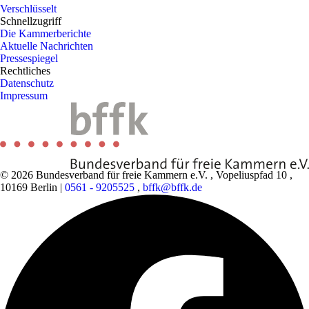
Verschlüsselt
Schnellzugriff
Die Kammerberichte
Aktuelle Nachrichten
Pressespiegel
Rechtliches
Datenschutz
Impressum
© 2026 Bundesverband für freie Kammern e.V.
,
Vopeliuspfad 10
,
10169 Berlin
|
0561 - 9205525
,
bffk@bffk.de