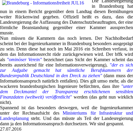
Die Landesregierung
in Brandenburg hat
nun in einem Bericht gegenüber dem Landtag diesen Bemühungen
weiter Rückenwind gegeben. Offiziell heißt es dazu, dass die
Landesregierung die Auffassung des Datenschutzbeauftragten, der eine
förmliche Beanstandung gegenüber einer Kammer aussprechen
musste.
Nun müssen die Kammern das noch lernen. Der Nachholbedarf
scheint bei der Ingenieurkammer in Brandenburg besonders ausgeprägt
zu sein. Denn diese hat noch im Mai 2016 ein Schreiben verfasst, in
dem das Informationsrecht rüde zurückgewiesen wird. Der bffk wird
als
"ominöser Verein"
bezeichnet (aus Sicht der Kammer scheint das
bereits ausreichend für eine Informationsverweigerung),
"der es sic
zur Aufgabe gemacht hat sämtliche Berufskammern der
Bundesrepublik Deutschland in den Dreck zu ziehen"
(dann muss der
Informationsanspruch natürlich entfallen). Dies gilt umso mehr, als die
wackeren brandenburgischen Ingenieure befürchten, dass ihre
"unte
dem Deckmantel der Transparenz erschlichenen sensiblen
Finanzdaten (weltweit) veröffentlicht"
werden (das geht nun wirklich
nicht).
Spannend ist das besonders deswegen, weil die Ingenieurkammer
unter der Rechtsaufsicht des
Ministeriums für Infrastruktur un
Landesplanung
steht. Und das müsste als Teil der Landesregierung
dann ja den Informationsanspruch durchsetzen. Wir sind gespannt.
27.07.2016