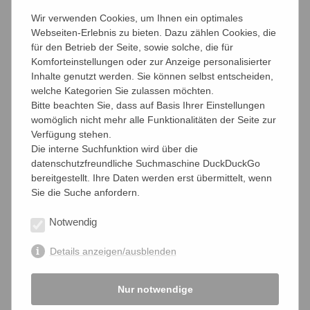
Grundbeitrag und andere, die stark differenzieren. In
Wir verwenden Cookies, um Ihnen ein optimales
diesem Gestrüpp haben wir uns in diesem Jahr
Webseiten-Erlebnis zu bieten. Dazu zählen Cookies, die
verheddert. Da wir keine falschen Zahlen veröffentlichen
für den Betrieb der Seite, sowie solche, die für
wollen, müssen wir also die Veröffentlichung um ca. 2
Komforteinstellungen oder zur Anzeige personalisierter
Wochen verschieben.
Inhalte genutzt werden. Sie können selbst entscheiden,
welche Kategorien Sie zulassen möchten.
16.11.2017
Bitte beachten Sie, dass auf Basis Ihrer Einstellungen
womöglich nicht mehr alle Funktionalitäten der Seite zur
Verfügung stehen.
Die interne Suchfunktion wird über die
datenschutzfreundliche Suchmaschine DuckDuckGo
bereitgestellt. Ihre Daten werden erst übermittelt, wenn
teilen
teilen
teilen
Sie die Suche anfordern.
Notwendig
Details anzeigen/ausblenden
Aktuelle Nachrichten
Archiv
Nur notwendige