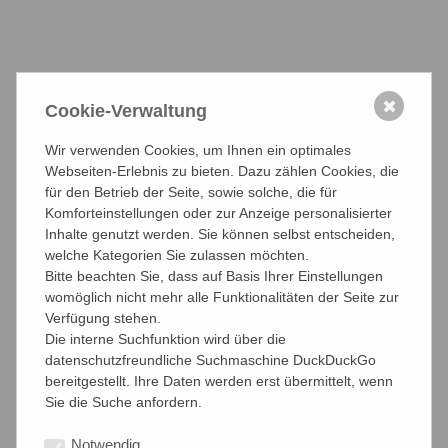
Widerspruch zwischen einer Absage an ein extra Budget
und der gleichzeitigen Zustimmung zu einer
Finanzierungsbeteiligung schien niemanden gestört zu
haben. Denn das Eckpunktepapier wurde mit 26 zu 0
Stimmen abgenickt. Aus Sicht der Zwangsmitglieder dürfte
✖
Cookie-Verwaltung
es ziemlich gleich sein, ob sie einen Wasserkopf mit
Namen „Bundespflegekammer“ oder
Wir verwenden Cookies, um Ihnen ein optimales
„Pflegekammerkonferenz“ finanzieren müssen.Und eines
Webseiten-Erlebnis zu bieten. Dazu zählen Cookies, die
macht dieses Beispiel mehr als deutlich. Eine transparente
für den Betrieb der Seite, sowie solche, die für
Beteiligung der Mitglieder an der Meinungsbildung in der
Komforteinstellungen oder zur Anzeige personalisierter
Landespflegekammer Niedersachsen hat bisher keine
Inhalte genutzt werden. Sie können selbst entscheiden,
Kultur und keine Strukturen. Man kungelt lieber hinter
welche Kategorien Sie zulassen möchten.
verschlossenen Türen.
Link zum Auszug aus dem Protokoll
Bitte beachten Sie, dass auf Basis Ihrer Einstellungen
der Vierten Sitzung der Kammerversammlung vom 25.
womöglich nicht mehr alle Funktionalitäten der Seite zur
Oktober 2018
Link zum Eckpunktepapier
Verfügung stehen.
Pflegekammerkonferenz
Die interne Suchfunktion wird über die
datenschutzfreundliche Suchmaschine DuckDuckGo
24.01.2019
bereitgestellt. Ihre Daten werden erst übermittelt, wenn
Sie die Suche anfordern.
Notwendig