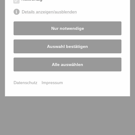
Details anzeigen/ausblenden
teilen
teilen
teilen
Nur notwendige
Aktuelle Nachrichten
Auswahl bestätigen
Archiv
Alle auswählen
2023
2022
2021
2020
2019
2018
Datenschutz
Impressum
2017
2016
2015
2014
2013
2012
2011
2010