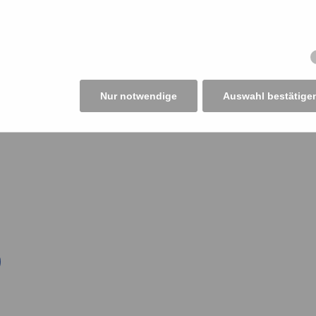
en. Der alte Präsident, der die klandestine und gerad
 Super-Körperschaft zu verantworten hat, ist auch d
hts Neues. Grund zur Hoffnung auf Aufbruch und
as weder in der Politik noch in der Kammerorganisatio
Nur notwendige
Auswahl bestätige