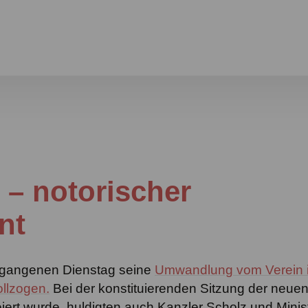
 – notorischer
nt
rgangenen Dienstag seine
Umwandlung vom Verein 
ollzogen.
Bei der konstituierenden Sitzung der neue
eiert wurde, huldigten auch Kanzler Scholz und Minis