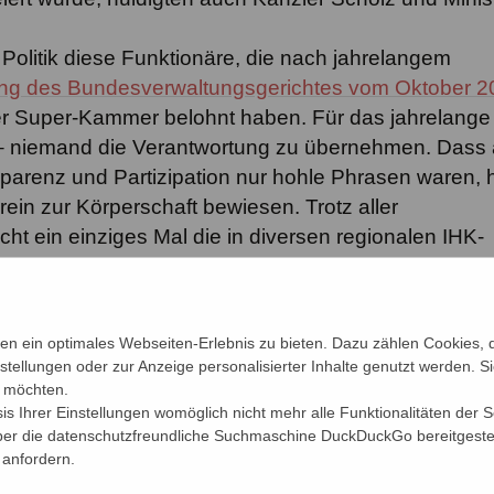
Politik diese Funktionäre, die nach jahrelangem
ng des Bundesverwaltungsgerichtes vom Oktober 2
er Super-Kammer belohnt haben. Für das jahrelange
 – niemand die Verantwortung zu übernehmen. Dass 
arenz und Partizipation nur hohle Phrasen waren, 
n zur Körperschaft bewiesen. Trotz aller
t ein einziges Mal die in diversen regionalen IHK-
en Struktur- und Satzungsdebatten zur Errichtung d
 nur allzu gerne mit solchen Phrasen abspeisen lassen
 ein optimales Webseiten-Erlebnis zu bieten. Dazu zählen Cookies, di
cheidungen, dass beim DIHK das übliche „Weiter so
nstellungen oder zur Anzeige personalisierter Inhalte genutzt werden. S
nd Hauptverantwortliche für den vom
n möchten.
hen Rechtsbruch, Wansleben, wurde erneut bestätig
sis Ihrer Einstellungen womöglich nicht mehr alle Funktionalitäten der 
über die datenschutzfreundliche Suchmaschine DuckDuckGo bereitgestel
r IHK-Organisation, die der – so wie zu hören ist –
 anfordern.
Wansleben mit dem Neustart des DIHK ein Ende setz