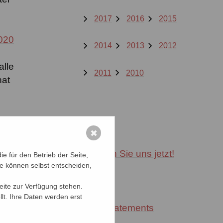
2017
2016
2015
020
2014
2013
2012
alle
2011
2010
hat
es
✖
Unterstützen Sie uns jetzt!
e für den Betrieb der Seite,
“
ie können selbst entscheiden,
Projekte
t.
Seite zur Verfügung stehen.
lt. Ihre Daten werden erst
politische Statements
en