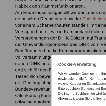
Habeck den Kammerfunktionären.
Am Ende muss festgestellt werden, dass die 
notorischen Rechtsbruch mit der
Entscheidu
vor einem Scherbenhaufen standen, mit ein
Versagen hatte – wie in Kammerland üblich
Versprechungen der DIHK-Spitzen auf Transp
der Umwandlungsprozess des DIHK vom Verei
Bemühungen hat die Kammerorganisation nich
Vollversammlungen vertretenen Kritiker an d
neuen DIHK beteiligt. Die Politik hatte sich
Cookie-Verwaltung
und sich für den Fortgang nicht interessiert.
Wir verwenden Cookies, um Ihnen
Tatsächlich beweisen auch die Personalents
sowie solche, die für Komfortei
gilt. Der langjährige Hauptgeschäftsführer u
welche Kategorien Sie zulasse
Bundesverwaltungsgericht gerügten notorisc
Bitte beachten Sie, dass auf Ba
Die interne Suchfunktion wird 
Offenkundig konnten sich all die Kräfte in de
übermittelt, wenn Sie die Suche
teilweise autokratischen Regentschaft von 