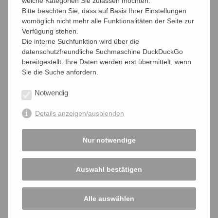
welche Kategorien Sie zulassen möchten.
Das Projekt einer Beschwerde bei der EU-Kommission hat
Bitte beachten Sie, dass auf Basis Ihrer Einstellungen
nun konkrete Formen angenommen. Bis zum Juli 2010
womöglich nicht mehr alle Funktionalitäten der Seite zur
werden bffk-Mitglieder eine solche Beschwerde, die auf
Verfügung stehen.
Initiative des bffk nun von Prof. Dr. Bernhard Kempen als
Die interne Suchfunktion wird über die
juristischem Autor erarbeitet wird, einreichen.
datenschutzfreundliche Suchmaschine DuckDuckGo
bereitgestellt. Ihre Daten werden erst übermittelt, wenn
Sie die Suche anfordern.
Pressemitteilung 03052010,2
Notwendig
PDF-Datei herunterladen
Details anzeigen/ausblenden
Kritik an Driftmann-Promotion im Kammerblatt -
"unhanseatisch"
Nur notwendige
Eine ganze Seite widmete das Magazin "Wirtschaft
zwischen Nord- und Ostsee" der Firma Peter Kölln KGaA
Auswahl bestätigen
des DIHK-Präsidenten Driftmann. bffk-Mitglied Stefan A.
Duphorn, der diese Sorte "Journalismus" mit seinen
Kammerbeiträgen mitfinanzieren übt deutliche Kritik.
Alle auswählen