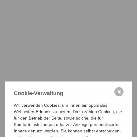
Pressemitteilung 26052010
PDF-Datei herunterladen
Petition zur Rechnungprüfung der Industrie- und
Handelskammern in Baden-Württemberg
Die Beschwerden über die reklamierten
Aufgabenüberschreitungen in den baden-
württembergischen Industrie- und Handelskammern haben
nach den parlamentarischen Anfragen der Fraktionen SPD
und Bündnis90/Die Grünen zu einer weiteren Befassung
des Landtages nun mit einer Petition geführt.
✖
Cookie-Verwaltung
Pressemitteilung 19052010
Wir verwenden Cookies, um Ihnen ein optimales
PDF-Datei herunterladen
Webseiten-Erlebnis zu bieten. Dazu zählen Cookies, die
für den Betrieb der Seite, sowie solche, die für
Komforteinstellungen oder zur Anzeige personalisierter
bffk initiiert EU-Beschwerde gegen den Kammerzwang
Inhalte genutzt werden. Sie können selbst entscheiden,