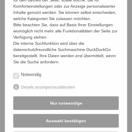
Komforteinstellungen oder zur Anzeige personalisierter
Inhalte genutzt werden. Sie können selbst entscheiden,
Link zum Kurzgutachten den bffk zum Verzicht auf
welche Kategorien Sie zulassen möchten.
Zwangsbeiträge (Januar 2016)
Bitte beachten Sie, dass auf Basis Ihrer Einstellungen
womöglich nicht mehr alle Funktionalitäten der Seite zur
Link zur Einschätzung von Prof. Dr. Kempen zum Verzicht
Verfügung stehen.
auf Zwangsbeiträge / Fragestellung zum Hearing am 24.
Die interne Suchfunktion wird über die
Januar 2018
datenschutzfreundliche Suchmaschine DuckDuckGo
bereitgestellt. Ihre Daten werden erst übermittelt, wenn
Link zur Einschätzung von bffk-Geschäftsführer Kai
Sie die Suche anfordern.
boeddinghaus zum Verzicht auf Zwangsbeiträge /
Fragestellung zum Hearing am 24. Januar 2018
Notwendig
Link zur Einschätzung von Prof. Dr. Kluth zum Verzicht auf
Details anzeigen/ausblenden
Zwangsbeiträge / Fragestellung zum Hearing am 24.
Januar 2018
Nur notwendige
Link zur Erklärung der Handelskammer Hamburg vom 26.
Januar 2018
Auswahl bestätigen
26.01.2018