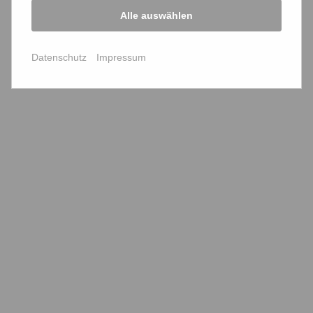
Alle auswählen
Datenschutz
Impressum
teilen
teilen
teilen
Aktuelle Nachrichten
Archiv
2023
2022
2021
2020
2019
2018
2017
2016
2015
2014
2013
2012
2011
2010