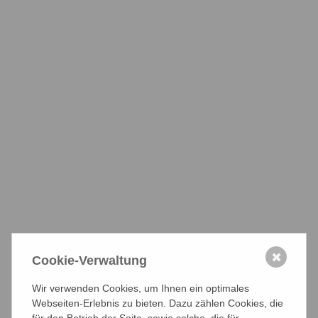
Führung der
Handelskammer
hat erst in dieser
Woche ein
öffentliches
Expertenhearing
veranstaltet, bei
dem die Frage
eines möglichen
Beitragsverzichts
juristisch und kammerpolitisch beleuchtet wurde. Allein die
Durchführung einer solchen Anhörung stellt den Bruch
eines Tabus dar. Und das Ergebnis war eindeutig.
Alle drei
Experten halten einen freiwilligen Verzicht für
grundsätzlich möglich.
Es ist noch nicht so lange her, da
wurde (u.a. von den Wahlverlierern) noch behauptet, dass
ein Verzicht auch rechtlich nicht möglich ist.
✖
Cookie-Verwaltung
Nun muss die praktische Umsetzung gelingen. Und das
Wir verwenden Cookies, um Ihnen ein optimales
scheint in Hamburg schwieriger als gedacht. Kein Grund
Webseiten-Erlebnis zu bieten. Dazu zählen Cookies, die
zum Aufgeben.
für den Betrieb der Seite, sowie solche, die für