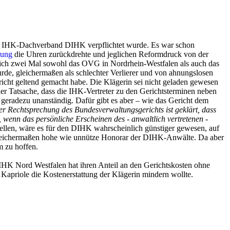
em IHK-Dachverband DIHK verpflichtet wurde. Es war schon
rung
die Uhren zurückdrehte und jeglichen Reformdruck von der
eich zwei Mal sowohl das OVG in Nordrhein-Westfalen als auch das
de, gleichermaßen als schlechter Verlierer und von ahnungslosen
icht geltend gemacht habe. Die Klägerin sei nicht geladen gewesen
er Tatsache, dass die IHK-Vertreter zu den Gerichtsterminen neben
 geradezu unanständig. Dafür gibt es aber – wie das Gericht dem
er Rechtsprechung des Bundesverwaltungsgerichts ist geklärt, dass
wenn das persönliche Erscheinen des - anwaltlich vertretenen -
llen, wäre es für den DIHK wahrscheinlich günstiger gewesen, auf
 gleichermaßen hohe wie unnütze Honorar der DIHK-Anwälte. Da aber
m zu hoffen.
IHK Nord Westfalen hat ihren Anteil an den Gerichtskosten ohne
Kapriole die Kostenerstattung der Klägerin mindern wollte.