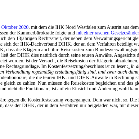
m Oktober 2020
, mit dem die IHK Nord Westfalen zum Austritt aus d
ressen der Kammerbürokratie folgte und
mit einer raschen Gesetzesände
ch den 13jährigen Rechtsstreit, der neben dem Verwaltungsgericht gl
te sich der IHK-Dachverband DIHK, der an dem Verfahren beteiligt wur
HK, dass die Klägerin auch ihre Reisekosten zum Bundesverwaltungsger
ließ der DIHK dies natürlich durch seine teuren Anwälte. Angesichts d
etet wurden, ist der Versuch, die Reisekosten der Klägerin abzulehnen,
 Rechtsgrundlage. Im Kostenfestsetzungsbeschluss ist zu lesen:
„In d
en Verhandlung regelmäßig erstattungsfähig sind, und zwar auch dann, 
ndenhonorare, die die teuren IHK- und DIHK-Anwälte in Rechnung ste
ese gleich zu zahlen. Nun müssen die Reisekosten begleichen und das
nd nicht die Funktionäre, ist auf ein Einsicht und Änderung wohl kau
wäre gegen die Kostenfestsetzung vorgegangen. Dem war nicht so. Die 
, dass der DIHK, der in dem Verfahren nur beigeladen war, mit dieser 