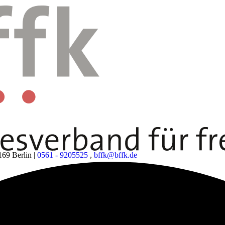
169 Berlin
|
0561 - 9205525
,
bffk@bffk.de