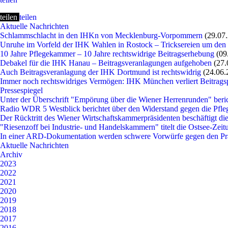
teilen
teilen
Aktuelle Nachrichten
Schlammschlacht in den IHKn von Mecklenburg-Vorpommern
(29.07
Unruhe im Vorfeld der IHK Wahlen in Rostock – Tricksereien um den
10 Jahre Pflegekammer – 10 Jahre rechtswidrige Beitragserhebung
(09
Debakel für die IHK Hanau – Beitragsveranlagungen aufgehoben
(27.
Auch Beitragsveranlagung der IHK Dortmund ist rechtswidrig
(24.06.
Immer noch rechtswidriges Vermögen: IHK München verliert Beitragsp
Pressespiegel
Unter der Überschrift "Empörung über die Wiener Herrenrunden" beri
Radio WDR 5 Westblick berichtet über den Widerstand gegen die P
Der Rücktritt des Wiener Wirtschaftskammerpräsidenten beschäftigt die
"Riesenzoff bei Industrie- und Handelskammern" titelt die Ostsee-Zei
In einer ARD-Dokumentation werden schwere Vorwürfe gegen den P
Aktuelle Nachrichten
Archiv
2023
2022
2021
2020
2019
2018
2017
2016