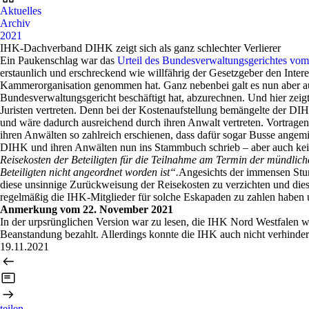
Aktuelles
Archiv
2021
IHK-Dachverband DIHK zeigt sich als ganz schlechter Verlierer
Ein Paukenschlag war das
Urteil des Bundesverwaltungsgerichtes vo
erstaunlich und erschreckend wie willfährig der Gesetzgeber den Inte
Kammerorganisation genommen hat. Ganz nebenbei galt es nun aber au
Bundesverwaltungsgericht beschäftigt hat, abzurechnen. Und hier zeig
Juristen vertreten. Denn bei der Kostenaufstellung bemängelte der DI
und wäre dadurch ausreichend durch ihren Anwalt vertreten. Vortragen 
ihren Anwälten so zahlreich erschienen, dass dafür sogar Busse angemi
DIHK und ihren Anwälten nun ins Stammbuch schrieb – aber auch keine
Reisekosten der Beteiligten für die Teilnahme am Termin der mündlich
Beteiligten nicht angeordnet worden ist“.
Angesichts der immensen Stu
diese unsinnige Zurückweisung der Reisekosten zu verzichten und di
regelmäßig die IHK-Mitglieder für solche Eskapaden zu zahlen haben u
Anmerkung vom 22. November 2021
In der urpsrünglichen Version war zu lesen, die IHK Nord Westfalen 
Beanstandung bezahlt. Allerdings konnte die IHK auch nicht verhindern
19.11.2021
teilen