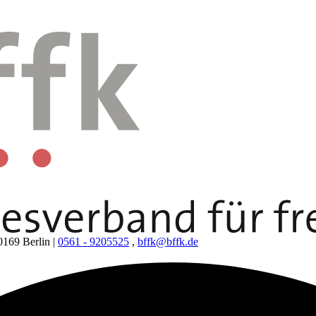
0169 Berlin
|
0561 - 9205525
,
bffk@bffk.de