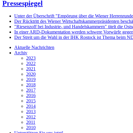
Pressespiegel
Unter der Überschrift "Empörung über die Wiener Herrenrunde
Der Rücktritt des Wiener Wirtschaftskammerpräsidenten beschäft
"Riesenzoff bei Industrie- und Handelskammern" titelt die Ost
In einer ARD-Dokumentation werden schwere Vorwürfe gegen
Der Streit um die Wahl in der IHK Rostock ist Thema beim N
Aktuelle Nachrichten
Archiv
2023
2022
2021
2020
2019
2018
2017
2016
2015
2014
2013
2012
2011
2010
Unterstützen Sie uns jetzt!