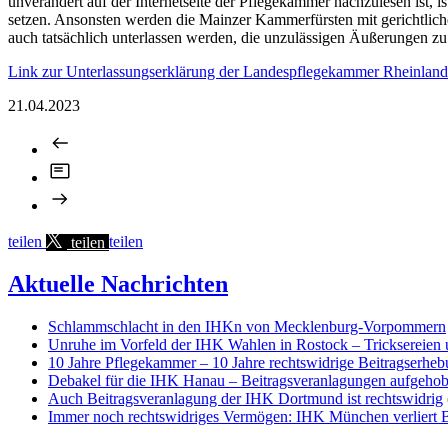
unverändert auf der Internetseite der Pflegekammer nachzulesen ist,
setzen. Ansonsten werden die Mainzer Kammerfürsten mit gerichtlicher
auch tatsächlich unterlassen werden, die unzulässigen Äußerungen zu 
Link zur Unterlassungserklärung der Landespflegekammer Rheinland
21.04.2023
teilen
teilen
teilen
Aktuelle Nachrichten
Schlammschlacht in den IHKn von Mecklenburg-Vorpommern
Unruhe im Vorfeld der IHK Wahlen in Rostock – Tricksereien
10 Jahre Pflegekammer – 10 Jahre rechtswidrige Beitragserhe
Debakel für die IHK Hanau – Beitragsveranlagungen aufgeho
Auch Beitragsveranlagung der IHK Dortmund ist rechtswidrig
Immer noch rechtswidriges Vermögen: IHK München verliert Be