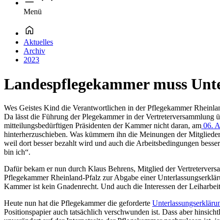
Menü
Aktuelles
Archiv
2023
Landespflegekammer muss Unterl
Wes Geistes Kind die Verantwortlichen in der Pflegekammer Rheinland-
Da lässt die Führung der Plegekammer in der Vertreterversammlung üb
mitteilungsbedürftigen Präsidenten der Kammer nicht daran, am
06. A
hinterherzuschieben. Was kümmern ihn die Meinungen der Mitglieder. 
weil dort besser bezahlt wird und auch die Arbeitsbedingungen besser
bin ich“.
Dafür bekam er nun durch Klaus Behrens, Mitglied der Vertreterversa
Pflegekammer Rheinland-Pfalz zur Abgabe einer Unterlassungserklärun
Kammer ist kein Gnadenrecht. Und auch die Interessen der Leiharbeite
Heute nun hat die Pflegekammer die geforderte
Unterlassungserklär
Positionspapier auch tatsächlich verschwunden ist. Dass aber hinsicht