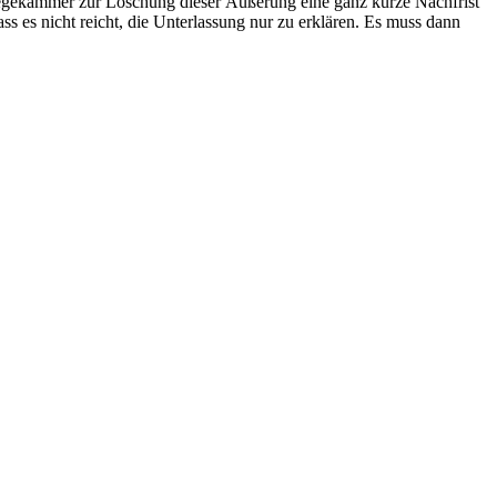
Pflegekammer zur Löschung dieser Äußerung eine ganz kurze Nachfrist
s es nicht reicht, die Unterlassung nur zu erklären. Es muss dann