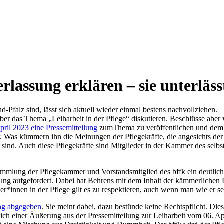
assung erklären – sie unterlässt
Pfalz sind, lässt sich aktuell wieder einmal bestens nachvollziehen.
er das Thema „Leiharbeit in der Pflege“ diskutieren. Beschlüsse aber 
pril 2023 eine Pressemitteilung
zumThema zu veröffentlichen und dem a
Was kümmern ihn die Meinungen der Pflegekräfte, die angesichts der un
 sind. Auch diese Pflegekräfte sind Mitglieder in der Kammer des selb
mmlung der Pflegekammer und Vorstandsmitglied des bffk ein deutliches
g aufgefordert. Dabei hat Behrens mit dem Inhalt der kämmerlichen Pos
r*innen in der Pflege gilt es zu respektieren, auch wenn man wie er se
ung abgegeben
. Sie meint dabei, dazu bestünde keine Rechtspflicht. Diese
lich einer Äußerung aus der Pressemitteilung zur Leiharbeit vom 06. Ap