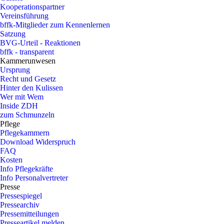
Kooperationspartner
Vereinsführung
bffk-Mitglieder zum Kennenlernen
Satzung
BVG-Urteil - Reaktionen
bffk - transparent
Kammerunwesen
Ursprung
Recht und Gesetz
Hinter den Kulissen
Wer mit Wem
Inside ZDH
zum Schmunzeln
Pflege
Pflegekammern
Download Widerspruch
FAQ
Kosten
Info Pflegekräfte
Info Personalvertreter
Presse
Pressespiegel
Pressearchiv
Pressemitteilungen
Presseartikel melden