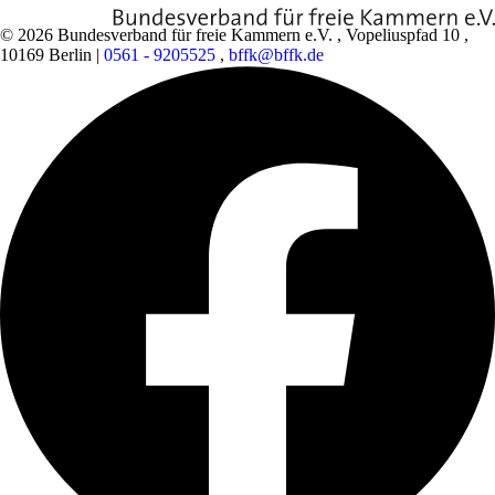
© 2026 Bundesverband für freie Kammern e.V.
,
Vopeliuspfad 10
,
10169 Berlin
|
0561 - 9205525
,
bffk@bffk.de