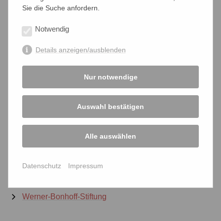
Sie die Suche anfordern.
2011
2010
Notwendig
Details anzeigen/ausblenden
Nur notwendige
Unterstützen Sie uns jetzt!
Projekte
Auswahl bestätigen
politische Statements
Alle auswählen
Links
Datenschutz
Impressum
Downloads
Werner-Bonhoff-Stiftung