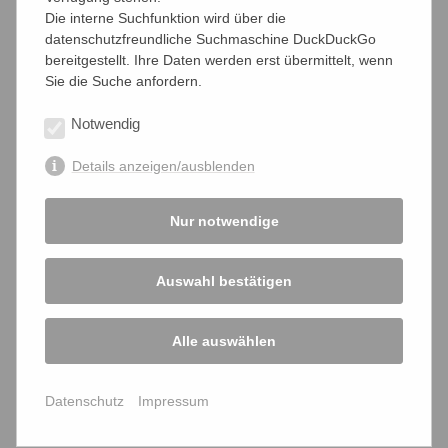
ist, wird halt das Gesetz geändert. Die Rechte der Zwangsmit
Die interne Suchfunktion wird über die
bleiben auf der Strecke. Die Funktionäre feiern. Gespannt da
datenschutzfreundliche Suchmaschine DuckDuckGo
sein, wie diese Reform bei Kammern und Verbänden ankom
bereitgestellt. Ihre Daten werden erst übermittelt, wenn
alle IHKn frohgemut ihrer Degradierung zu Filialen des DIHK
Sie die Suche anfordern.
entgegensehen, darf ebenso bezweifelt werden wie eine Beg
von Verbänden und Gewerkschaften, denen da eine neue, h
Notwendig
mächtige Konkurrenz erwachsen würde.
Details anzeigen/ausblenden
Link zum Referentenentwurf zur Änderung des IHK-Gesetzes
Nur notwendige
14.12.2020
Auswahl bestätigen
Alle auswählen
teilen
teilen
teilen
Datenschutz
Impressum