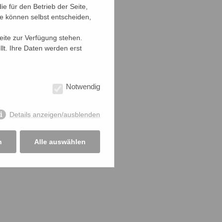
 aus
e für den Betrieb der Seite,
Links
ie können selbst entscheiden,
tere
Downloads
Seite zur Verfügung stehen.
atie
lt. Ihre Daten werden erst
gten
Werner-Bonhoff-Stiftung
 zu
Notwendig
llen
Jede
Details anzeigen/ausblenden
ises
n
Alle auswählen