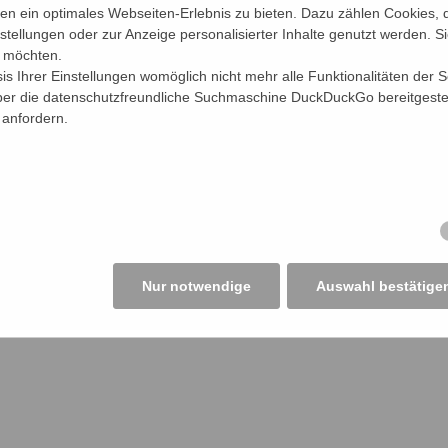
 weiteren bürokratischen Hürden und Fehlverhalten
 ein optimales Webseiten-Erlebnis zu bieten. Dazu zählen Cookies, di
nstellungen oder zur Anzeige personalisierter Inhalte genutzt werden. S
lädt die Mitglieder des bffk dazu ein, durch wei
n möchten.
hen.
sis Ihrer Einstellungen womöglich nicht mehr alle Funktionalitäten der 
n nicht nur Fälle aus dem Bereich staatlicher Bürokr
über die datenschutzfreundliche Suchmaschine DuckDuckGo bereitgestel
 anfordern.
eln erschweren, sondern auch die verselbständi
eleuchten und deren mangelhaftes Verhalten
en der Werner Bonhoff Stiftung -
insbesondere zu Fä
en Sie so nachhaltig zur Verbesserung bei. 
omatisch an der Auslobung des Werner-Bonhoff-Pre
Nur notwendige
Auswahl bestätige
ung
iftung und zum Preis