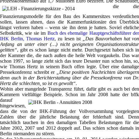
Prozesskostenrisiko auf 1,7 Millionen Euro beziffert.
Die Schaubilder,
die die
Finanzierungsmodelle für den Bau des Kammersitzes verdeutlichen
sollen, lassen ahnen, dass die Kammerfunktionäre den Überblick
längst verloren haben – wenn sie ihn denn je hatten. Soviel ehrliche
Selbstkritik, wie sie im
Buch des ehemalige Hauptgeschäftsführer der
IHK Berlin, Thomas Hertz
, zu lesen ist
„Das Bauvorhaben hat vo
Anfang an unter einer (…) nicht geeigneten Organisationsstruktur
gelitten“
, gibt es schon lange nicht mehr. Durchgesetzt haben sich in
der Kammer die, die nach außen die heile Welt vorgaukeln. Das war
schon 1997, so lange zieht sich das teure Desaster nun schon hin, so,
wie Thomas Hertz in seinem Buch offen legte. Über eine damalige
Pressekonferenz schreibt er
„Diese positiven Nachrichten überlagern
denn auch in der Berichterstattung über die Pressekonferenz von Dr.
Hertz die schlechten, so ist es gewollt“
.
Wohin aber mangelnde Transparenz führt, dafür gibt es auch bei den
Kammern vielfältige Beispiele.
Schon im Jahr 2008 hatte der bff
darauf
hingewiesen,
dass die von der IHK-Führung der Vollversammlung vorgelegten
Zahlen über die jährliche Belastung der fehlerhaft sind. Denn
tatsächlich tauchen in den damaligen Tabellen Belastungen für die
Jahre 2002, 2007 und 2012 doppelt auf. Das schien schon damals in
Berlin niemanden zu stören.