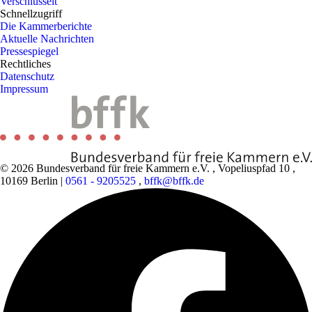
Verschlüsselt
Schnellzugriff
Die Kammerberichte
Aktuelle Nachrichten
Pressespiegel
Rechtliches
Datenschutz
Impressum
© 2026 Bundesverband für freie Kammern e.V.
,
Vopeliuspfad 10
,
10169 Berlin
|
0561 - 9205525
,
bffk@bffk.de