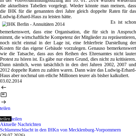
In der Vollversammlungssitzung am 10. 01. 2014 wurden wiederum
die aktuellsten Tabellen vorgelegt. Wieder könnte man meinen, dass
die IHK für die genannten drei Jahre gleich doppelte Raten für das
Ludwig-Erhard-Haus zu leisten hätte.
Es ist schon
bemerkenswert, dass eine Organisation, die für sich in Anspruch
nimmt, die wirtschaftliche Kompetenz der Mitglieder zu repräsentieren,
noch nicht einmal in der Lage ist, eine fehlerfreie Darstellung der
Kosten für das eigene Gebäude vorzulegen. Genauso bemerkenswert
wie die Tatsache, dass aus den Reihen des Ehrenamtes nicht lauter
Protest zu hören ist. Es gäbe nur einen Grund, dies nicht zu kritisieren.
Dann nämlich, wenn tatsächlich in den drei Jahren 2002, 2007 und
2012 doppelte Raten zu zahlen waren. Dann wäre das Ludwig-Erhard-
Haus aber nochmal um etliche Millionen teurer als bisher kalkuliert.
03.02.2014
teilen
teilen
teilen
Aktuelle Nachrichten
Schlammschlacht in den IHKn von Mecklenburg-Vorpommern
(29.07.2026)