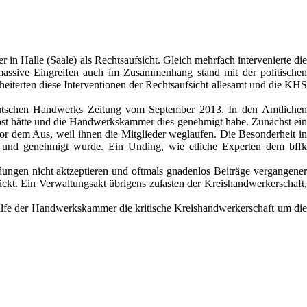
 Halle (Saale) als Rechtsaufsicht. Gleich mehrfach intervenierte die
assive Eingreifen auch im Zusammenhang stand mit der politischen
eiterten diese Interventionen der Rechtsaufsicht allesamt und die KHS
 Deutschen Handwerks Zeitung vom September 2013. In den
Amtlichen
öst hätte und die Handwerkskammer dies genehmigt habe. Zunächst ein
vor dem Aus, weil ihnen die Mitglieder weglaufen. Die Besonderheit in
n und genehmigt wurde. Ein Unding, wie etliche Experten dem bffk
ngen nicht aktzeptieren und oftmals gnadenlos Beiträge vergangener
ückt. Ein Verwaltungsakt übrigens zulasten der Kreishandwerkerschaft,
ilfe der Handwerkskammer die kritische Kreishandwerkerschaft um die