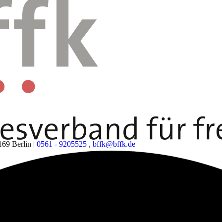
169 Berlin
|
0561 - 9205525
,
bffk@bffk.de