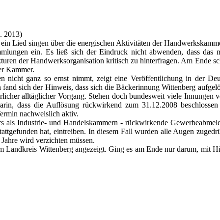
. 2013)
 Lied singen über die energischen Aktivitäten der Handwerkskammer in
ungen ein. Es ließ sich der Eindruck nicht abwenden, dass das m
uren der Handwerksorganisation kritisch zu hinterfragen. Am Ende sch
der Kammer.
en nicht ganz so ernst nimmt, zeigt eine Veröffentlichung in der
and sich der Hinweis, dass sich die Bäckerinnung Wittenberg aufgel
erlicher alltäglicher Vorgang. Stehen doch bundesweit viele Innungen 
 darin, dass die Auflösung rückwirkend zum 31.12.2008 beschlosse
ermin nachweislich aktiv.
s als Industrie- und Handelskammern - rückwirkende Gewerbeabmeldu
attgefunden hat, eintreiben. In diesem Fall wurden alle Augen zugedr
n Jahre wird verzichten müssen.
im Landkreis Wittenberg angezeigt. Ging es am Ende nur darum, mit H