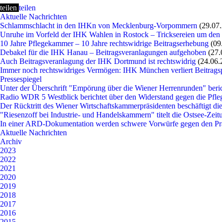
teilen
teilen
Aktuelle Nachrichten
Schlammschlacht in den IHKn von Mecklenburg-Vorpommern
(29.07
Unruhe im Vorfeld der IHK Wahlen in Rostock – Tricksereien um den
10 Jahre Pflegekammer – 10 Jahre rechtswidrige Beitragserhebung
(09
Debakel für die IHK Hanau – Beitragsveranlagungen aufgehoben
(27.
Auch Beitragsveranlagung der IHK Dortmund ist rechtswidrig
(24.06.
Immer noch rechtswidriges Vermögen: IHK München verliert Beitragsp
Pressespiegel
Unter der Überschrift "Empörung über die Wiener Herrenrunden" beri
Radio WDR 5 Westblick berichtet über den Widerstand gegen die P
Der Rücktritt des Wiener Wirtschaftskammerpräsidenten beschäftigt die
"Riesenzoff bei Industrie- und Handelskammern" titelt die Ostsee-Zei
In einer ARD-Dokumentation werden schwere Vorwürfe gegen den P
Aktuelle Nachrichten
Archiv
2023
2022
2021
2020
2019
2018
2017
2016
2015