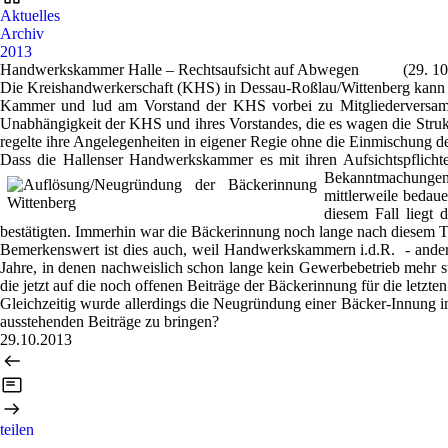
Aktuelles
Archiv
2013
Handwerkskammer Halle – Rechtsaufsicht auf Abwegen
(29. 10
Die Kreishandwerkerschaft (KHS) in Dessau-Roßlau/Wittenberg kann ein
Kammer und lud am Vorstand der KHS vorbei zu Mitgliederversamml
Unabhängigkeit der KHS und ihres Vorstandes, die es wagen die Strukt
regelte ihre Angelegenheiten in eigener Regie ohne die Einmischung 
Dass die Hallenser Handwerkskammer es mit ihren Aufsichtspflicht
Bekanntmachungen f
mittlerweile bedau
diesem Fall liegt
bestätigten. Immerhin war die Bäckerinnung noch lange nach diesem T
Bemerkenswert ist dies auch, weil Handwerkskammern i.d.R. - ander
Jahre, in denen nachweislich schon lange kein Gewerbebetrieb mehr st
die jetzt auf die noch offenen Beiträge der Bäckerinnung für die letzte
Gleichzeitig wurde allerdings die Neugründung einer Bäcker-Innung 
ausstehenden Beiträge zu bringen?
29.10.2013
teilen