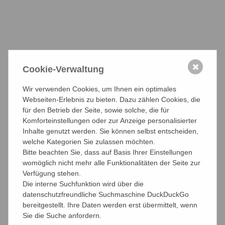
Wende in Heilbronn - Uni-Förderung auf der Kippe
Gegenwind für Uni-Sponsoring der IHK Heilbronn
IHK Heilbronn verschwendet 150.000,00 Euro
✖
Cookie-Verwaltung
22.04.2010
Wir verwenden Cookies, um Ihnen ein optimales
Webseiten-Erlebnis zu bieten. Dazu zählen Cookies, die
für den Betrieb der Seite, sowie solche, die für
Komforteinstellungen oder zur Anzeige personalisierter
Inhalte genutzt werden. Sie können selbst entscheiden,
welche Kategorien Sie zulassen möchten.
teilen
teilen
teilen
Bitte beachten Sie, dass auf Basis Ihrer Einstellungen
womöglich nicht mehr alle Funktionalitäten der Seite zur
Verfügung stehen.
Die interne Suchfunktion wird über die
Aktuelle Nachrichten
datenschutzfreundliche Suchmaschine DuckDuckGo
bereitgestellt. Ihre Daten werden erst übermittelt, wenn
Archiv
Sie die Suche anfordern.