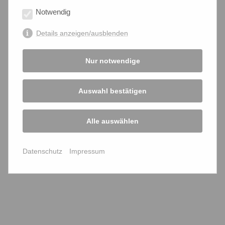
Notwendig
2023
2022
2021
2020
2019
2018
Details anzeigen/ausblenden
2017
2016
2015
2014
2013
2012
2011
2010
Nur notwendige
Auswahl bestätigen
Alle auswählen
Unterstützen Sie uns jetzt!
Projekte
Datenschutz
Impressum
politische Statements
Links
Downloads